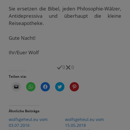
Sie ersetzen die Bibel, jeden Philosophie-Wälzer,
Antidepressiva und überhaupt die kleine
Reiseapotheke.
Gute Nacht!
Ihr/Euer Wolf
0
0
Teilen via:
K
K
K
K
K
l
l
l
l
l
i
i
i
i
i
c
c
c
c
c
k
k
k
k
k
e
e
,
,
,
n
n
u
u
u
Ähnliche Beiträge
,
,
m
m
m
u
u
a
ü
a
wolfsgeheul.eu vom
wolfsgeheul.eu vom
m
m
u
b
u
e
a
f
e
f
03.07.2016
15.05.2018
i
u
F
r
P