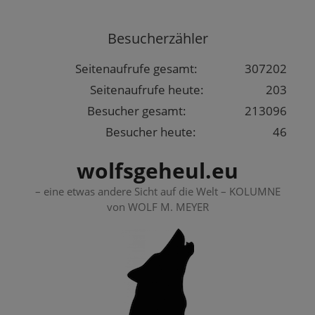
Springe
zum
Besucherzähler
Inhalt
Seitenaufrufe gesamt:
307202
Seitenaufrufe heute:
203
Besucher gesamt:
213096
Besucher heute:
46
wolfsgeheul.eu
– eine etwas andere Sicht auf die Welt – KOLUMNE
von WOLF M. MEYER