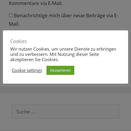
Kommentare via E-Mail.
Benachrichtige mich über neue Beiträge via E-
Mail.
Cookies
Wir nutzen Cookies, um unsere Dienste zu erbringen
Diese Website verwendet Akismet, um Spam zu
und zu verbessern. Mit Nutzung dieser Seite
akzeptieren Sie Cookies.
reduzieren.
Erfahre mehr darüber, wie deine
Kommentardaten verarbeitet werden
.
Cookie settings
Akzeptieren
Suche
nach: