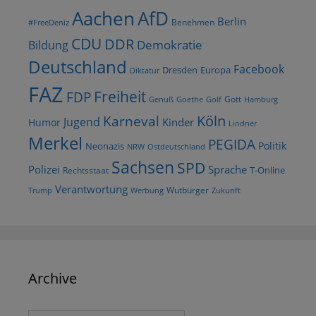
AfD
Aachen
Berlin
Benehmen
#FreeDeniz
CDU
DDR
Demokratie
Bildung
Deutschland
Facebook
Dresden
Europa
Diktatur
FAZ
Freiheit
FDP
Gott
Goethe
Golf
Hamburg
Genuß
Köln
Karneval
Jugend
Kinder
Humor
Lindner
Merkel
PEGIDA
Politik
Neonazis
NRW
Ostdeutschland
Sachsen
SPD
Polizei
Sprache
T-Online
Rechtsstaat
Verantwortung
Wutbürger
Trump
Werbung
Zukunft
Archive