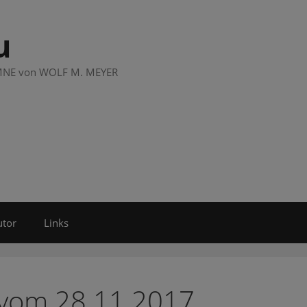
u
LUMNE von WOLF M. MEYER
utor
Links
 vom 28.11.2017