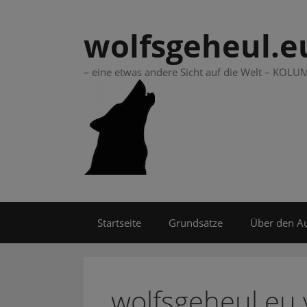
Springe
zum
wolfsgeheul.e
Inhalt
– eine etwas andere Sicht auf die Welt – KO
Startseite
Grundsätze
Über den A
wolfsgeheul.eu