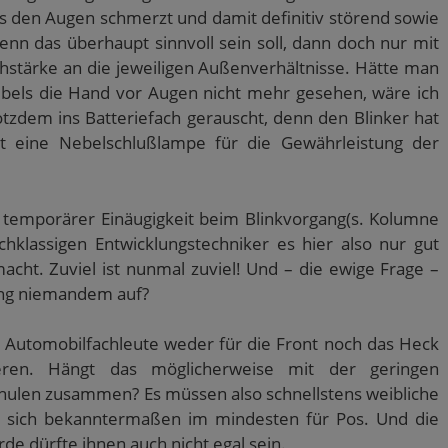
es den Augen schmerzt und damit definitiv störend sowie
Wenn das überhaupt sinnvoll sein soll, dann doch nur mit
hstärke an die jeweiligen Außenverhältnisse. Hätte man
els die Hand vor Augen nicht mehr gesehen, wäre ich
tzdem ins Batteriefach gerauscht, denn den Blinker hat
icht eine Nebelschlußlampe für die Gewährleistung der
 temporärer Einäugigkeit beim Blinkvorgang(s. Kolumne
klassigen Entwicklungstechniker es hier also nur gut
macht. Zuviel ist nunmal zuviel! Und – die ewige Frage –
ung niemandem auf?
ch Automobilfachleute weder für die Front noch das Heck
ieren. Hängt das möglicherweise mit der geringen
hulen zusammen? Es müssen also schnellstens weibliche
rn sich bekanntermaßen im mindesten für Pos. Und die
de dürfte ihnen auch nicht egal sein.