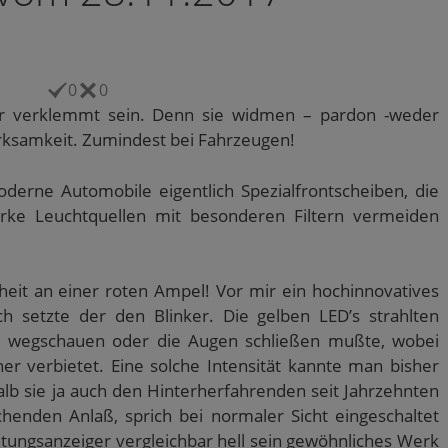
0
0
r verklemmt sein. Denn sie widmen – pardon -weder
rksamkeit. Zumindest bei Fahrzeugen!
derne Automobile eigentlich Spezialfrontscheiben, die
rke Leuchtquellen mit besonderen Filtern vermeiden
lheit an einer roten Ampel! Vor mir ein hochinnovatives
ch setzte der den Blinker. Die gelben LED’s strahlten
er wegschauen oder die Augen schließen mußte, wobei
er verbietet. Eine solche Intensität kannte man bisher
lb sie ja auch den Hinterherfahrenden seit Jahrzehnten
henden Anlaß, sprich bei normaler Sicht eingeschaltet
tungsanzeiger vergleichbar hell sein gewöhnliches Werk