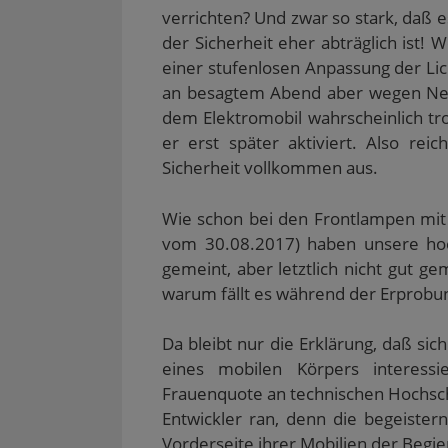
verrichten? Und zwar so stark, daß 
der Sicherheit eher abträglich ist! 
einer stufenlosen Anpassung der Lic
an besagtem Abend aber wegen Neb
dem Elektromobil wahrscheinlich tro
er erst später aktiviert. Also re
Sicherheit vollkommen aus.
Wie schon bei den Frontlampen mit
vom 30.08.2017) haben unsere hoch
gemeint, aber letztlich nicht gut ge
warum fällt es während der Erprob
Da bleibt nur die Erklärung, daß si
eines mobilen Körpers interess
Frauenquote an technischen Hochsc
Entwickler ran, denn die begeiste
Vorderseite ihrer Mobilien der Begier