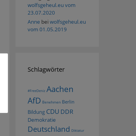
wolfsgeheul.eu vom
23.07.2020
Anne
bei
wolfsgeheul.eu
vom 01.05.2019
Schlagwörter
Aachen
#FreeDeniz
AfD
Berlin
Benehmen
CDU
DDR
Bildung
Demokratie
Deutschland
Diktatur