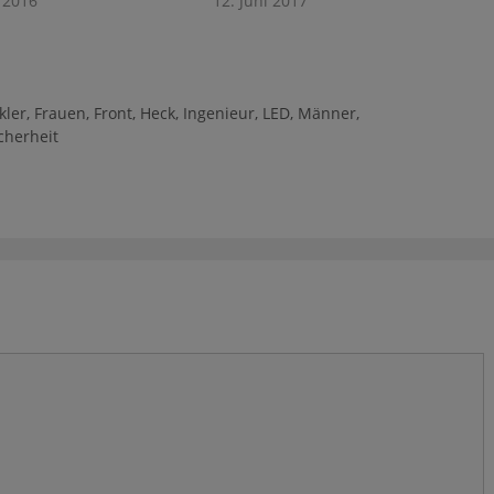
i 2016
12. Juni 2017
kler
,
Frauen
,
Front
,
Heck
,
Ingenieur
,
LED
,
Männer
,
cherheit