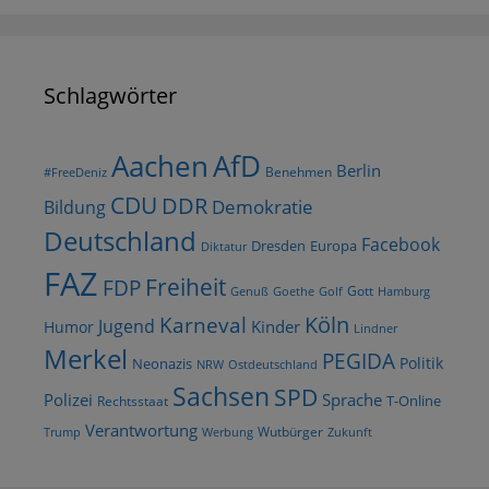
Schlagwörter
AfD
Aachen
Berlin
Benehmen
#FreeDeniz
CDU
DDR
Demokratie
Bildung
Deutschland
Facebook
Dresden
Europa
Diktatur
FAZ
Freiheit
FDP
Gott
Goethe
Golf
Hamburg
Genuß
Köln
Karneval
Jugend
Kinder
Humor
Lindner
Merkel
PEGIDA
Politik
Neonazis
NRW
Ostdeutschland
Sachsen
SPD
Polizei
Sprache
T-Online
Rechtsstaat
Verantwortung
Wutbürger
Trump
Werbung
Zukunft