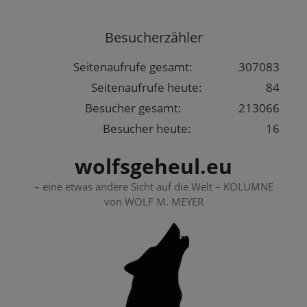
Springe
zum
Besucherzähler
Inhalt
Seitenaufrufe gesamt:
307083
Seitenaufrufe heute:
84
Besucher gesamt:
213066
Besucher heute:
16
wolfsgeheul.eu
– eine etwas andere Sicht auf die Welt – KOLUMNE
von WOLF M. MEYER