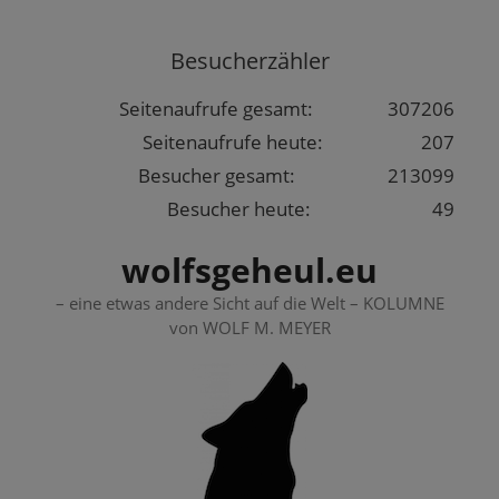
Springe
zum
Besucherzähler
Inhalt
Seitenaufrufe gesamt:
307206
Seitenaufrufe heute:
207
Besucher gesamt:
213099
Besucher heute:
49
wolfsgeheul.eu
– eine etwas andere Sicht auf die Welt – KOLUMNE
von WOLF M. MEYER