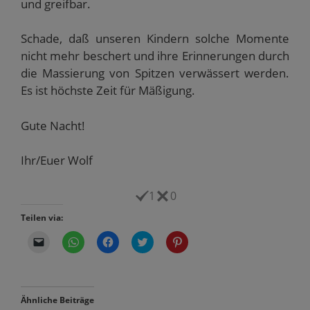
und greifbar.
Schade, daß unseren Kindern solche Momente
nicht mehr beschert und ihre Erinnerungen durch
die Massierung von Spitzen verwässert werden.
Es ist höchste Zeit für Mäßigung.
Gute Nacht!
Ihr/Euer Wolf
1
0
Teilen via:
K
K
K
K
K
l
l
l
l
l
i
i
i
i
i
c
c
c
c
c
k
k
k
k
k
e
e
,
,
,
n
n
u
u
u
Ähnliche Beiträge
,
,
m
m
m