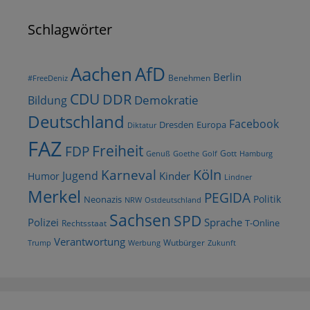
Schlagwörter
AfD
Aachen
Berlin
Benehmen
#FreeDeniz
CDU
DDR
Demokratie
Bildung
Deutschland
Facebook
Dresden
Europa
Diktatur
FAZ
Freiheit
FDP
Gott
Goethe
Golf
Hamburg
Genuß
Köln
Karneval
Jugend
Kinder
Humor
Lindner
Merkel
PEGIDA
Politik
Neonazis
NRW
Ostdeutschland
Sachsen
SPD
Polizei
Sprache
T-Online
Rechtsstaat
Verantwortung
Wutbürger
Trump
Werbung
Zukunft