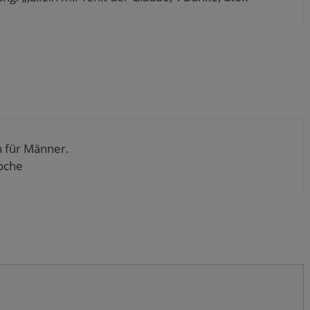
h für Männer.
oche