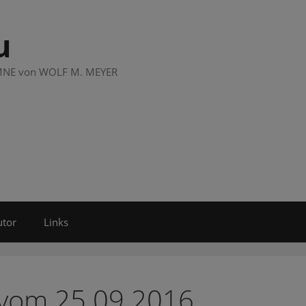
u
LUMNE von WOLF M. MEYER
utor
Links
 vom 25.09.2016