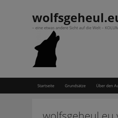
Springe
zum
wolfsgeheul.e
Inhalt
– eine etwas andere Sicht auf die Welt – KO
Startseite
Grundsätze
Über den A
wolfsgeheul.eu