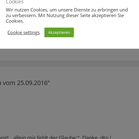
tober 2016
25. Juni 2017
Cookies
Wir nutzen Cookies, um unsere Dienste zu erbringen und
zu verbessern. Mit Nutzung dieser Seite akzeptieren Sie
Cookies.
leitsicht
,
Klasse
,
Lyzeum
,
Mode
,
Museum
,
oll
Cookie settings
Akzeptieren
u vom 25.09.2016“
ng! „,allein mir fehlt der Glaube;“. Danke, dto.!