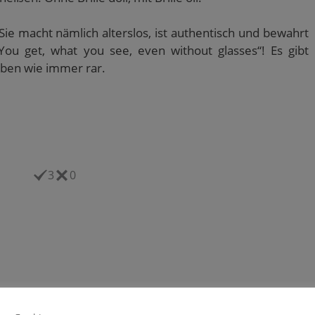
Sie macht nämlich alterslos, ist authentisch und bewahrt
ou get, what you see, even without glasses“! Es gibt
eben wie immer rar.
3
0
eheul.eu vom 09.10.2016
wolfsgeheul.eu vom 25.06.2017