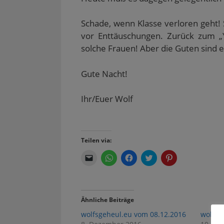
Schade, wenn Klasse verloren geht! 
vor Enttäuschungen. Zurück zum „Y
solche Frauen! Aber die Guten sind 
Gute Nacht!
Ihr/Euer Wolf
Teilen via:
K
K
K
K
K
l
l
l
l
l
i
i
i
i
i
c
c
c
c
c
k
k
k
k
k
e
e
,
,
,
n
n
u
u
u
Ähnliche Beiträge
,
,
m
m
m
u
u
a
ü
a
wolfsgeheul.eu vom 08.12.2016
wolfsg
m
m
u
b
u
e
a
f
e
f