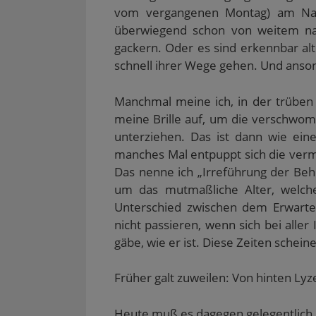
vom vergangenen Montag) am Nach
überwiegend schon von weitem nah
gackern. Oder es sind erkennbar alt
schnell ihrer Wege gehen. Und anson
Manchmal meine ich, in der trüben 
meine Brille auf, um die verschwo
unterziehen. Das ist dann wie ein
manches Mal entpuppt sich die verme
Das nenne ich „Irreführung der Beh
um das mutmaßliche Alter, welche
Unterschied zwischen dem Erwart
nicht passieren, wenn sich bei aller
gäbe, wie er ist. Diese Zeiten schein
Früher galt zuweilen: Von hinten L
Heute muß es dagegen gelegentlich hei