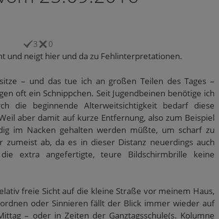
3
0
ht und neigt hier und da zu Fehlinterpretationen.
itze – und das tue ich an großen Teilen des Tages –
gen oft ein Schnippchen. Seit Jugendbeinen benötige ich
rch die beginnende Alterweitsichtigkeit bedarf diese
. Weil aber damit auf kurze Entfernung, also zum Beispiel
dig im Nacken gehalten werden müßte, um scharf zu
r zumeist ab, da es in dieser Distanz neuerdings auch
ie extra angefertigte, teure Bildschirmbrille keine
lativ freie Sicht auf die kleine Straße vor meinem Haus,
rdnen oder Sinnieren fällt der Blick immer wieder auf
ttag – oder in Zeiten der Ganztagsschule(s. Kolumne