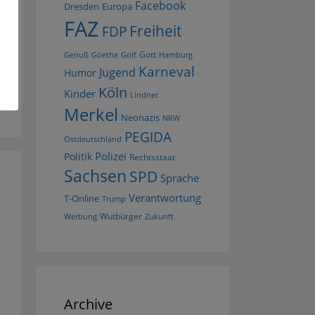
Facebook
Dresden
Europa
FAZ
Freiheit
FDP
Gott
Goethe
Golf
Hamburg
Genuß
Karneval
Jugend
Humor
Köln
Kinder
Lindner
Merkel
Neonazis
NRW
PEGIDA
Ostdeutschland
Polizei
Politik
Rechtsstaat
Sachsen
SPD
Sprache
Verantwortung
T-Online
Trump
Wutbürger
Werbung
Zukunft
Archive