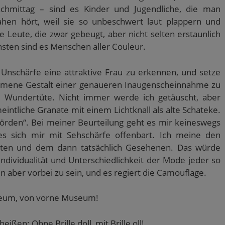
mittag – sind es Kinder und Jugendliche, die man
en hört, weil sie so unbeschwert laut plappern und
e Leute, die zwar gebeugt, aber nicht selten erstaunlich
sten sind es Menschen aller Couleur.
Unschärfe eine attraktive Frau zu erkennen, und setze
mmene Gestalt einer genaueren Inaugenscheinnahme zu
e Wundertüte. Nicht immer werde ich getäuscht, aber
intliche Granate mit einem Lichtknall als alte Schateke.
örden“. Bei meiner Beurteilung geht es mir keineswegs
s sich mir mit Sehschärfe offenbart. Ich meine den
eten und dem dann tatsächlich Gesehenen. Das würde
 Individualität und Unterschiedlichkeit der Mode jeder so
en aber vorbei zu sein, und es regiert die Camouflage.
yzeum, von vorne Museum!
ßen: Ohne Brille doll, mit Brille oll!