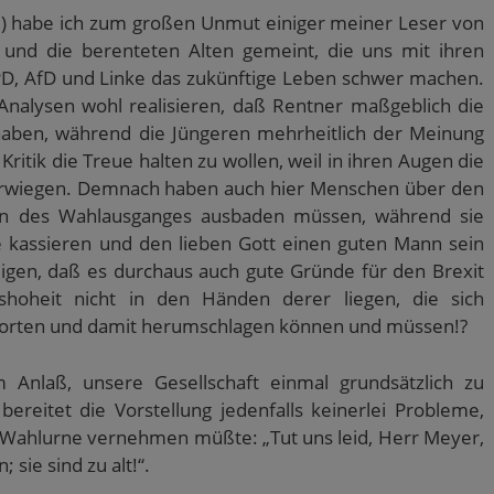
) habe ich zum großen Unmut einiger meiner Leser von
n und die berenteten Alten gemeint, die uns mit ihren
, AfD und Linke das zukünftige Leben schwer machen.
Analysen wohl realisieren, daß Rentner maßgeblich die
 haben, während die Jüngeren mehrheitlich der Meinung
Kritik die Treue halten zu wollen, weil in ihren Augen die
überwiegen. Demnach haben auch hier Menschen über den
lgen des Wahlausganges ausbaden müssen, während sie
e kassieren und den lieben Gott einen guten Mann sein
weigen, daß es durchaus auch gute Gründe für den Brexit
gshoheit nicht in den Händen derer liegen, die sich
orten und damit herumschlagen können und müssen!?
Anlaß, unsere Gesellschaft einmal grundsätzlich zu
reitet die Vorstellung jedenfalls keinerlei Probleme,
r Wahlurne vernehmen müßte: „Tut uns leid, Herr Meyer,
 sie sind zu alt!“.