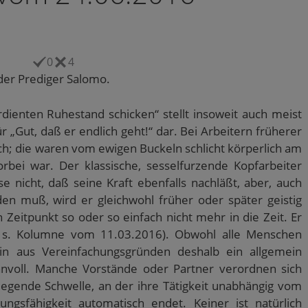
0
4
t der Prediger Salomo.
ienten Ruhestand schicken“ stellt insoweit auch meist
 „Gut, daß er endlich geht!“ dar. Bei Arbeitern früherer
ch; die waren vom ewigen Buckeln schlicht körperlich am
rbei war. Der klassische, sesselfurzende Kopfarbeiter
se nicht, daß seine Kraft ebenfalls nachläßt, aber, auch
en muß, wird er gleichwohl früher oder später geistig
eitpunkt so oder so einfach nicht mehr in die Zeit. Er
 s. Kolumne vom 11.03.2016). Obwohl alle Menschen
llein aus Vereinfachungsgründen deshalb ein allgemein
sinnvoll. Manche Vorstände oder Partner verordnen sich
liegende Schwelle, an der ihre Tätigkeit unabhängig vom
gsfähigkeit automatisch endet. Keiner ist natürlich