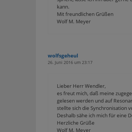
i
e
f
f
ö
r
ö
f
f
f
kann.
d
f
n
n
f
i
f
e
e
n
Mit freundlichen Grüßen
n
n
t
t
e
Wolf M. Meyer
n
e
)
)
t
e
t
)
u
)
e
m
F
e
n
s
wolfsgeheul
t
e
26. Juni 2016 um 23:17
r
g
e
ö
f
f
Lieber Herr Wendler,
n
e
es freut mich, daß meine zugege
t
)
gelesen werden und auf Resonan
stellte sich die Synchronisation 
Deshalb sähe ich mich für eine D
Herzliche Grüße
Wolf M. Meyer