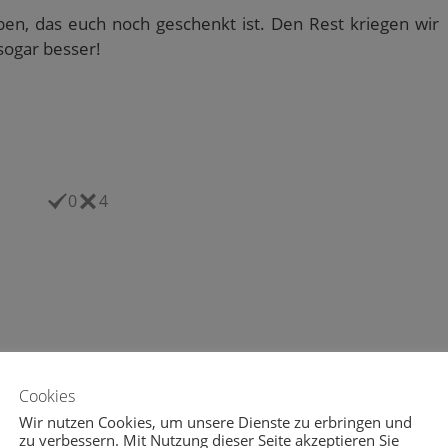
ben, das euch noch geschenkt ist. Den Rest kriegen wir
sogar besser!
0
4
eheul.eu vom 22.09.2015
wolfsgeheul.eu vom 04.11.2015
Cookies
ptember 2015
4. November 2015
Wir nutzen Cookies, um unsere Dienste zu erbringen und
zu verbessern. Mit Nutzung dieser Seite akzeptieren Sie