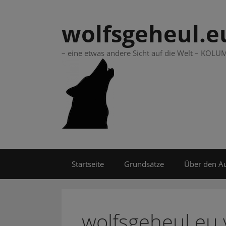
Springe
zum
wolfsgeheul.e
Inhalt
– eine etwas andere Sicht auf die Welt – KO
Startseite
Grundsätze
Über den A
wolfsgeheul.eu