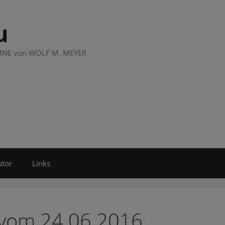
u
LUMNE von WOLF M. MEYER
utor
Links
 vom 24.06.2016