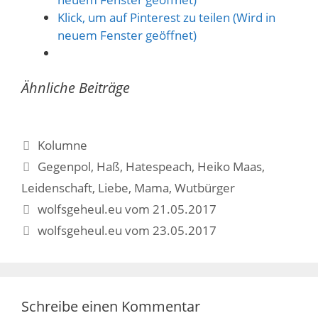
Klick, um auf Pinterest zu teilen (Wird in
neuem Fenster geöffnet)
Ähnliche Beiträge
Kategorien
Kolumne
Schlagwörter
Gegenpol
,
Haß
,
Hatespeach
,
Heiko Maas
,
Leidenschaft
,
Liebe
,
Mama
,
Wutbürger
Beitrags-
wolfsgeheul.eu vom 21.05.2017
Navigation
wolfsgeheul.eu vom 23.05.2017
Schreibe einen Kommentar