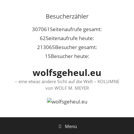
Springe
zum
Besucherzähler
Inhalt
307061
Seitenaufrufe gesamt:
62
Seitenaufrufe heute:
213065
Besucher gesamt:
15
Besucher heute:
wolfsgeheul.eu
– eine etwas andere Sicht auf die Welt – KOLUMNE
von WOLF M. MEYER
Menü