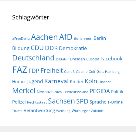
Schlagwörter
AfD
Aachen
Berlin
Benehmen
#FreeDeniz
CDU
DDR
Demokratie
Bildung
Deutschland
Facebook
Dresden
Europa
Diktatur
FAZ
Freiheit
FDP
Gott
Goethe
Golf
Hamburg
Genuß
Köln
Karneval
Jugend
Kinder
Humor
Lindner
Merkel
PEGIDA
Politik
Neonazis
NRW
Ostdeutschland
Sachsen
SPD
Polizei
Sprache
T-Online
Rechtsstaat
Verantwortung
Wutbürger
Trump
Werbung
Zukunft