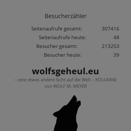
Springe
zum
Besucherzähler
Inhalt
Seitenaufrufe gesamt:
307416
Seitenaufrufe heute:
48
Besucher gesamt:
213253
Besucher heute:
39
wolfsgeheul.eu
– eine etwas andere Sicht auf die Welt – KOLUMNE
von WOLF M. MEYER