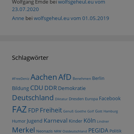
Wolfgang Emde
bei
wolfsgeheul.eu vom
23.07.2020
Anne
bei
wolfsgeheul.eu vom 01.05.2019
Schlagwörter
AfD
Aachen
Berlin
Benehmen
#FreeDeniz
CDU
DDR
Demokratie
Bildung
Deutschland
Facebook
Dresden
Europa
Diktatur
FAZ
Freiheit
FDP
Gott
Goethe
Golf
Hamburg
Genuß
Köln
Karneval
Jugend
Kinder
Humor
Lindner
Merkel
PEGIDA
Politik
Neonazis
NRW
Ostdeutschland