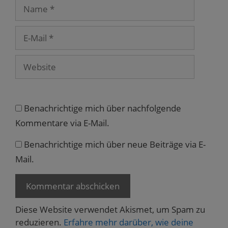
t
Name
e
r
g
e
E-
ö
f
Mail
f
n
Website
e
t
)
Benachrichtige mich über nachfolgende
Kommentare via E-Mail.
Benachrichtige mich über neue Beiträge via E-
Mail.
Diese Website verwendet Akismet, um Spam zu
reduzieren.
Erfahre mehr darüber, wie deine