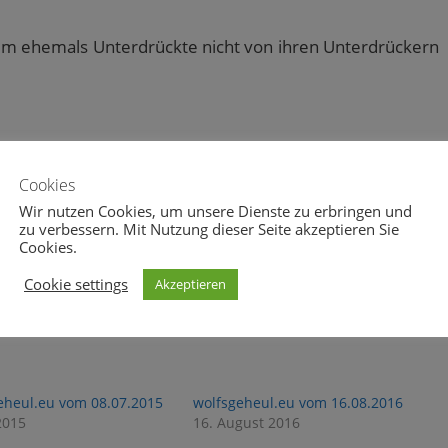
rum ehemals Unterdrückte nicht von ihren Unterdrückern
Cookies
Wir nutzen Cookies, um unsere Dienste zu erbringen und
2
1
zu verbessern. Mit Nutzung dieser Seite akzeptieren Sie
Cookies.
Cookie settings
Akzeptieren
eheul.eu vom 08.07.2015
wolfsgeheul.eu vom 16.08.2016
 2015
16. August 2016