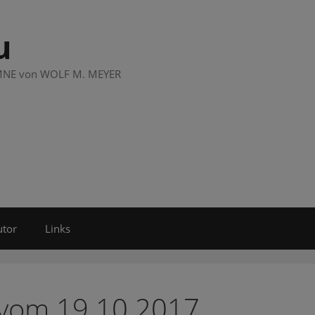
u
LUMNE von WOLF M. MEYER
utor
Links
 vom 19.10.2017