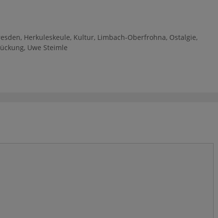
resden
,
Herkuleskeule
,
Kultur
,
Limbach-Oberfrohna
,
Ostalgie
,
rückung
,
Uwe Steimle