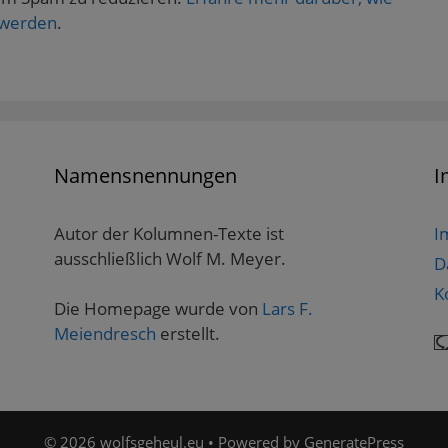
 werden
.
Namensnennungen
I
Autor der Kolumnen-Texte ist
I
ausschließlich Wolf M. Meyer.
D
K
Die Homepage wurde von
Lars F.
Meiendresch
erstellt.
© 2026 wolfsgeheul.eu
• Powered by
GeneratePress