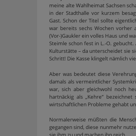
meine alte Wahlheimat Sachsen sch
in der Stadthalle vor kurzem besa
Gast. Schon der Titel sollte eigent
war bereits sechs Wochen vorher 
(Vor-)Gaukler ein volles Haus und wa
Steimle schon fest in L.-O. gebucht
Kulturstätte – da unterscheidet sie s
Schritt! Die Kasse klingelt nämlich v
Aber was bedeutet diese Verehrung
damals als vermeintlicher Systemkr
war, sich aber gleichwohl noch he
hartnäckig als „Kehre“ bezeichnet
wirtschaftlichen Probleme gehabt und
Normalerweise müßten die Menschen
gegangen sind, diese nunmehr nutzen
sie ihm zu und machen ihn reich.