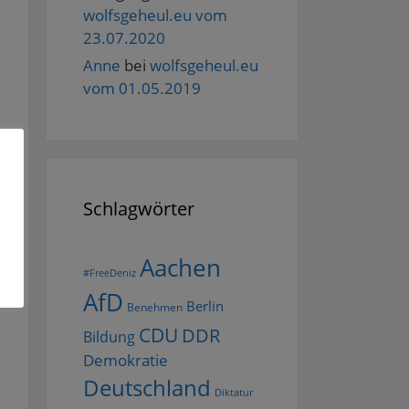
wolfsgeheul.eu vom
23.07.2020
Anne
bei
wolfsgeheul.eu
vom 01.05.2019
Schlagwörter
Aachen
#FreeDeniz
AfD
Berlin
Benehmen
CDU
DDR
Bildung
Demokratie
Deutschland
Diktatur