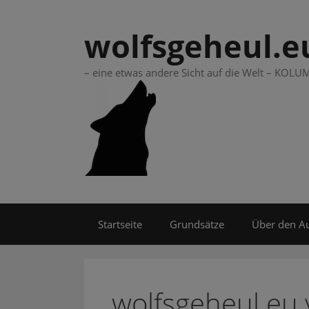
Springe
zum
wolfsgeheul.e
Inhalt
– eine etwas andere Sicht auf die Welt – KO
Startseite
Grundsätze
Über den A
wolfsgeheul.eu