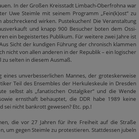
auen. In der Großen Kreisstadt Limbach-Oberfrohna war
gter Uwe Steimle mit seinem Programm „Fein(k)ost“ zu
lich abschreckend wirken. Pustekuchen! Die Veranstaltung
ausverkauft und knapp 900 Besucher boten dem Ossi-
ren ein begeistertes Publikum. Für weitere zwei Jahre ist
. Aus Sicht der kundigen Führung der chronisch klammen
ich nicht von allen anderen in der Republik – ein logischer
iel zu selten in diesem Ausmaß.
 eines unverbesserlichen Mannes, der groteskerweise
itiker Teil des Ensembles der Herkuleskeule in Dresden
ute selbst als „fanatischen Ostalgiker“ und die Wende
 sowie ernsthaft behauptet, die DDR habe 1989 keine
 sei nicht bankrott gewesen? Etc. pp.!
, die vor 27 Jahren für ihre Freiheit auf die Straße
, um gegen Steimle zu protestieren. Stattdessen jubeln