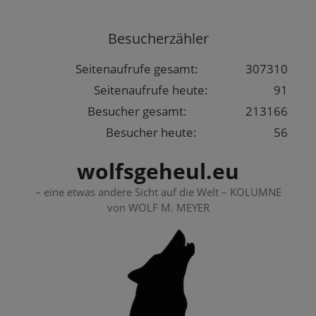
Springe
zum
Besucherzähler
Inhalt
Seitenaufrufe gesamt:
307310
Seitenaufrufe heute:
91
Besucher gesamt:
213166
Besucher heute:
56
wolfsgeheul.eu
– eine etwas andere Sicht auf die Welt – KOLUMNE
von WOLF M. MEYER