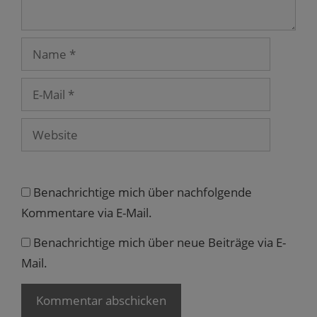
n
s
t
e
r
Name
g
e
ö
f
E-
f
n
Mail
e
t
)
Website
Benachrichtige mich über nachfolgende
Kommentare via E-Mail.
Benachrichtige mich über neue Beiträge via E-
Mail.