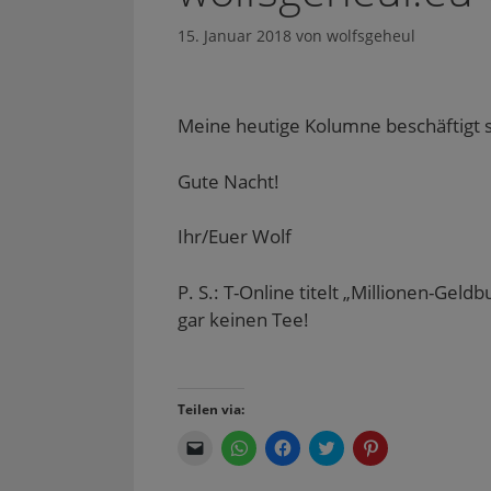
15. Januar 2018
von
wolfsgeheul
Meine heutige Kolumne beschäftigt 
Gute Nacht!
Ihr/Euer Wolf
P. S.: T-Online titelt „Millionen-Gel
gar keinen Tee!
Teilen via:
K
K
K
K
K
l
l
l
l
l
i
i
i
i
i
c
c
c
c
c