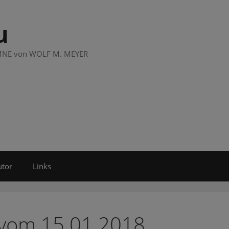
u
LUMNE von WOLF M. MEYER
utor
Links
 vom 15.01.2018