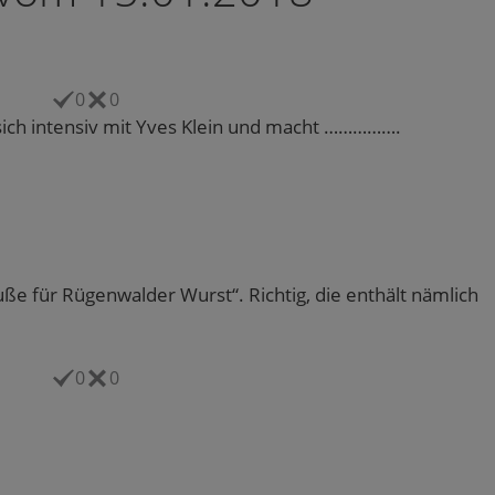
0
0
sich intensiv mit Yves Klein und macht …………….
dbuße für Rügenwalder Wurst“. Richtig, die enthält nämlich
0
0