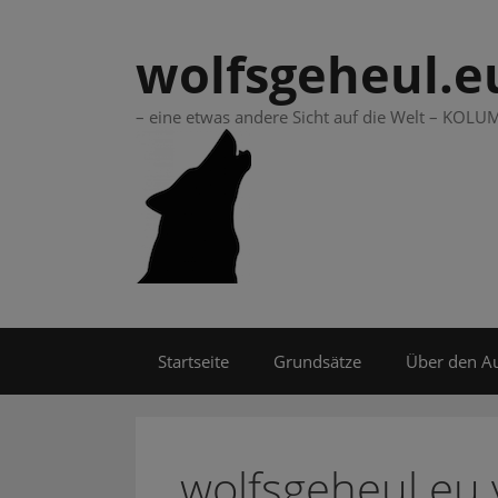
Springe
zum
wolfsgeheul.e
Inhalt
– eine etwas andere Sicht auf die Welt – KO
Startseite
Grundsätze
Über den A
wolfsgeheul.eu