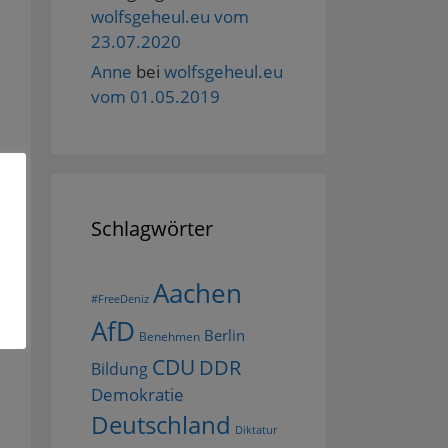
wolfsgeheul.eu vom
23.07.2020
Anne
bei
wolfsgeheul.eu
vom 01.05.2019
Schlagwörter
Aachen
#FreeDeniz
AfD
Berlin
Benehmen
CDU
DDR
Bildung
Demokratie
Deutschland
Diktatur