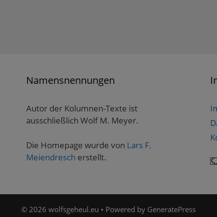
Namensnennungen
I
Autor der Kolumnen-Texte ist
I
ausschließlich Wolf M. Meyer.
D
K
Die Homepage wurde von
Lars F.
Meiendresch
erstellt.
© 2026 wolfsgeheul.eu
• Powered by
GeneratePress