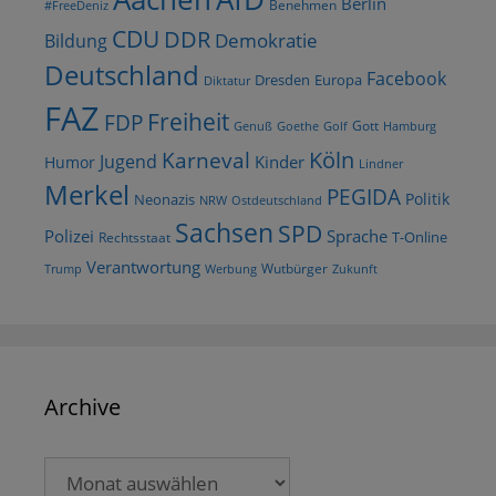
Berlin
Benehmen
#FreeDeniz
CDU
DDR
Demokratie
Bildung
Deutschland
Facebook
Dresden
Europa
Diktatur
FAZ
Freiheit
FDP
Gott
Goethe
Golf
Hamburg
Genuß
Köln
Karneval
Jugend
Kinder
Humor
Lindner
Merkel
PEGIDA
Politik
Neonazis
NRW
Ostdeutschland
Sachsen
SPD
Polizei
Sprache
T-Online
Rechtsstaat
Verantwortung
Wutbürger
Trump
Werbung
Zukunft
Archive
Archive