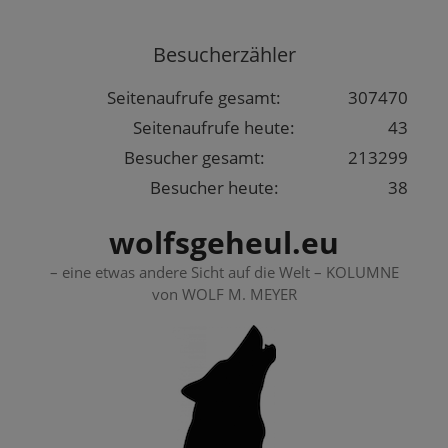
Springe
zum
Besucherzähler
Inhalt
Seitenaufrufe gesamt:
307470
Seitenaufrufe heute:
43
Besucher gesamt:
213299
Besucher heute:
38
wolfsgeheul.eu
– eine etwas andere Sicht auf die Welt – KOLUMNE
von WOLF M. MEYER