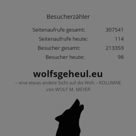
Springe
zum
Besucherzähler
Inhalt
Seitenaufrufe gesamt:
307541
Seitenaufrufe heute:
114
Besucher gesamt:
213359
Besucher heute:
98
wolfsgeheul.eu
– eine etwas andere Sicht auf die Welt – KOLUMNE
von WOLF M. MEYER