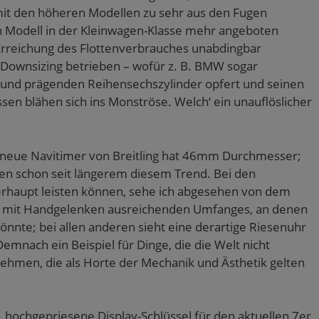
 mit den höheren Modellen zu sehr aus den Fugen
n Modell in der Kleinwagen-Klasse mehr angeboten
Erreichung des Flottenverbrauches unabdingbar
 Downsizing betrieben – wofür z. B. BMW sogar
und prägenden Reihensechszylinder opfert und seinen
ssen blähen sich ins Monströse. Welch‘ ein unauflöslicher
 neue Navitimer von Breitling hat 46mm Durchmesser;
lgen schon seit längerem diesem Trend. Bei den
erhaupt leisten können, sehe ich abgesehen von dem
e mit Handgelenken ausreichenden Umfanges, an denen
önnte; bei allen anderen sieht eine derartige Riesenuhr
Demnach ein Beispiel für Dinge, die die Welt nicht
hmen, die als Horte der Mechanik und Ästhetik gelten
e, hochgepriesene Display-Schlüssel für den aktuellen 7er