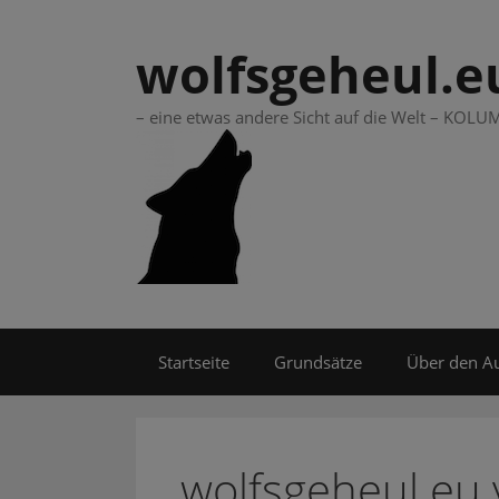
Springe
zum
wolfsgeheul.e
Inhalt
– eine etwas andere Sicht auf die Welt – KO
Startseite
Grundsätze
Über den A
wolfsgeheul.eu