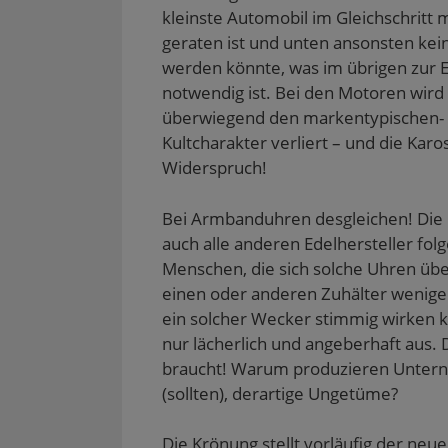
kleinste Automobil im Gleichschritt
geraten ist und unten ansonsten kei
werden könnte, was im übrigen zur 
notwendig ist. Bei den Motoren wird
überwiegend den markentypischen- 
Kultcharakter verliert – und die Karo
Widerspruch!
Bei Armbanduhren desgleichen! Die
auch alle anderen Edelhersteller fo
Menschen, die sich solche Uhren üb
einen oder anderen Zuhälter wenig
ein solcher Wecker stimmig wirken k
nur lächerlich und angeberhaft aus. 
braucht! Warum produzieren Unterne
(sollten), derartige Ungetüme?
Die Krönung stellt vorläufig der neu