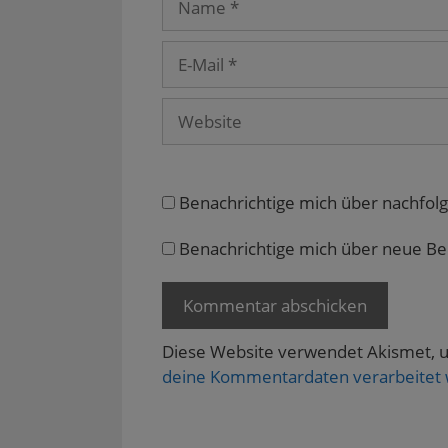
e
t
)
u
)
e
E-
m
F
Mail
e
n
s
Website
t
e
r
g
e
ö
f
Benachrichtige mich über nachfol
f
n
e
Benachrichtige mich über neue Beit
t
)
Diese Website verwendet Akismet, 
deine Kommentardaten verarbeitet