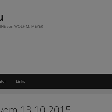
u
LUMNE von WOLF M. MEYER
utor
Links
 vom 13.10.2015