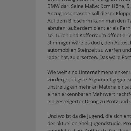
BMW dar. Seine Maße: 9cm Höhe, 5,5
Anzughosentasche soll dieser Kloppe
Auf dem Bildschirm kann man den Ta
abrufen; außerdem dient er als Fer
so, Türen und Kofferraum öffnet er w
stimmiger wäre es doch, den Autosch
automobilen Steinzeit zu werfen un
jeder hat, zu ersetzen. Das wäre Fort
Wie weit sind Unternehmenslenker un
vordergründigste Argument gegen sol
unstreitig ein mehr an Materialeinsat
einen erkennbaren Mehrwert rechtfer
ein gesteigerter Drang zu Protz und 
Und wo ist da die Jugend, die sich en
der aktuellen Shell-Jugendstudie, Pr
befindet sich im Aufbruch. Sie ist an