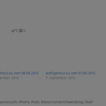
0
0
eheul.eu vom 08.09.2016
wolfsgeheul.eu vom 07.09.2015
tember 2016
7. September 2015
annssucht
,
iPhone
,
Protz
,
Resourcenverschwendung
,
Shell-