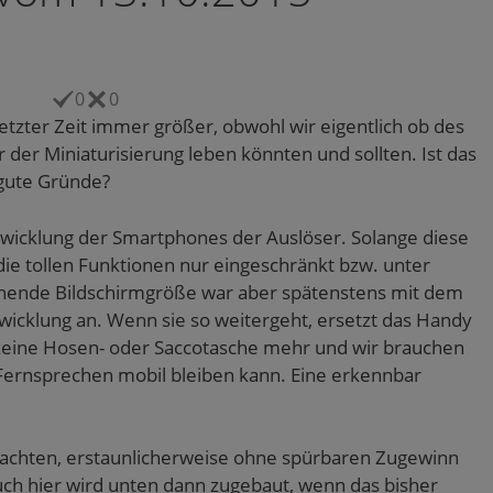
0
0
etzter Zeit immer größer, obwohl wir eigentlich ob des
r der Miniaturisierung leben könnten und sollten. Ist das
gute Gründe?
twicklung der Smartphones der Auslöser. Solange diese
 die tollen Funktionen nur eingeschränkt bzw. unter
ichende Bildschirmgröße war aber spätenstens mit dem
ntwicklung an. Wenn sie so weitergeht, ersetzt das Handy
in keine Hosen- oder Saccotasche mehr und wir brauchen
Fernsprechen mobil bleiben kann. Eine erkennbar
obachten, erstaunlicherweise ohne spürbaren Zugewinn
ch hier wird unten dann zugebaut, wenn das bisher