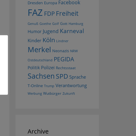
Facebook
Dresden
Europa
FAZ
Freiheit
FDP
Gott
Goethe
Golf
Hamburg
Genuß
Karneval
Jugend
Humor
Köln
Kinder
Lindner
Merkel
Neonazis
NRW
PEGIDA
Ostdeutschland
Polizei
Politik
Rechtsstaat
Sachsen
SPD
Sprache
Verantwortung
T-Online
Trump
Wutbürger
Werbung
Zukunft
Archive