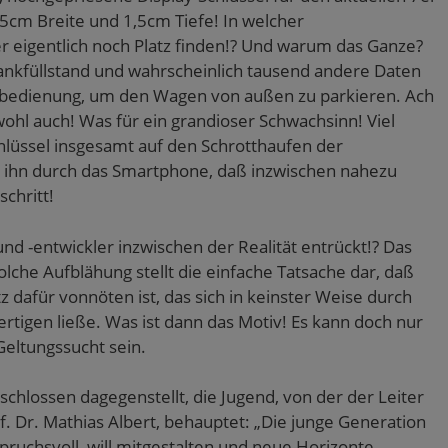
cm Breite und 1,5cm Tiefe! In welcher
r eigentlich noch Platz finden!? Und warum das Ganze?
nkfüllstand und wahrscheinlich tausend andere Daten
nbedienung, um den Wagen von außen zu parkieren. Ach
ohl auch! Was für ein grandioser Schwachsinn! Viel
lüssel insgesamt auf den Schrotthaufen der
d ihn durch das Smartphone, daß inzwischen nahezu
schritt!
d -entwickler inzwischen der Realität entrückt!? Das
che Aufblähung stellt die einfache Tatsache dar, daß
z dafür vonnöten ist, das sich in keinster Weise durch
tigen ließe. Was ist dann das Motiv! Es kann doch nur
Geltungssucht sein.
tschlossen dagegenstellt, die Jugend, von der der Leiter
of. Dr. Mathias Albert, behauptet: „Die junge Generation
spruchsvoll, will mitgestalten und neue Horizonte