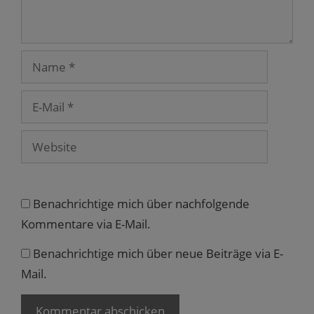
e
n
s
t
e
r
Name
g
e
ö
f
E-
f
n
Mail
e
t
)
Website
Benachrichtige mich über nachfolgende
Kommentare via E-Mail.
Benachrichtige mich über neue Beiträge via E-
Mail.