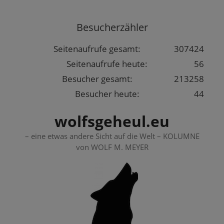
Springe
zum
Besucherzähler
Inhalt
Seitenaufrufe gesamt:
307424
Seitenaufrufe heute:
56
Besucher gesamt:
213258
Besucher heute:
44
wolfsgeheul.eu
– eine etwas andere Sicht auf die Welt – KOLUMNE
von WOLF M. MEYER