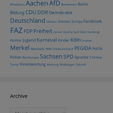
AfD
Aachen
Berlin
Benehmen
#FreeDeniz
CDU
DDR
Demokratie
Bildung
Deutschland
Facebook
Dresden
Europa
Diktatur
FAZ
Freiheit
FDP
Gott
Goethe
Golf
Hamburg
Genuß
Köln
Karneval
Jugend
Kinder
Humor
Lindner
Merkel
PEGIDA
Politik
Neonazis
NRW
Ostdeutschland
Sachsen
SPD
Polizei
Sprache
T-Online
Rechtsstaat
Verantwortung
Wutbürger
Trump
Werbung
Zukunft
Archive
Archive