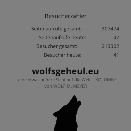
Springe
zum
Besucherzähler
Inhalt
Seitenaufrufe gesamt:
307474
Seitenaufrufe heute:
47
Besucher gesamt:
213302
Besucher heute:
41
wolfsgeheul.eu
– eine etwas andere Sicht auf die Welt – KOLUMNE
von WOLF M. MEYER