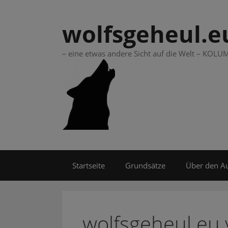
Springe
zum
wolfsgeheul.e
Inhalt
– eine etwas andere Sicht auf die Welt – KO
Startseite
Grundsätze
Über den A
wolfsgeheul.eu