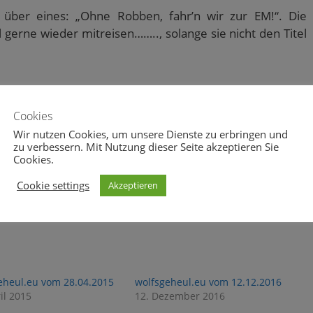
 über eines: „Ohne Robben, fahr’n wir zur EM!“. Die
gerne wieder mitreisen…….., solange sie nicht den Titel
Cookies
Wir nutzen Cookies, um unsere Dienste zu erbringen und
zu verbessern. Mit Nutzung dieser Seite akzeptieren Sie
0
0
Cookies.
Cookie settings
Akzeptieren
eheul.eu vom 28.04.2015
wolfsgeheul.eu vom 12.12.2016
il 2015
12. Dezember 2016