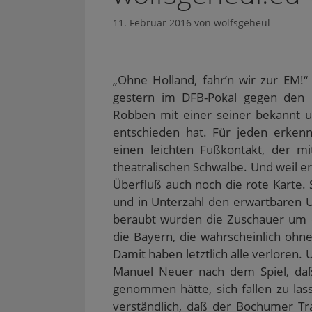
11. Februar 2016
von
wolfsgeheul
„Ohne Holland, fahr’n wir zur EM!
gestern im DFB-Pokal gegen den 
Robben mit einer seiner bekannt un
entschieden hat. Für jeden erken
einen leichten Fußkontakt, der mi
theatralischen Schwalbe. Und weil e
Überfluß auch noch die rote Karte. 
und in Unterzahl den erwartbaren 
beraubt wurden die Zuschauer um ei
die Bayern, die wahrscheinlich oh
Damit haben letztlich alle verloren. 
Manuel Neuer nach dem Spiel, da
genommen hätte, sich fallen zu lass
verständlich, daß der Bochumer Tra