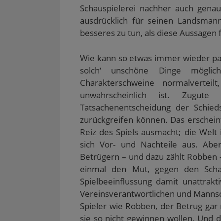
Schauspielerei nachher auch genau
ausdrücklich für seinen Landsma
besseres zu tun, als diese Aussagen 
Wie kann so etwas immer wieder pas
solch‘ unschöne Dinge möglic
Charakterschweine normalvertei
unwahrscheinlich ist. Zugute
Tatsachenentscheidung der Schieds
zurückgreifen können. Das erschein
Reiz des Spiels ausmacht; die Welt 
sich Vor- und Nachteile aus. Ab
Betrügern – und dazu zählt Robben 
einmal den Mut, gegen den Schau
Spielbeeinflussung damit unattrakt
Vereinsverantwortlichen und Manns
Spieler wie Robben, der Betrug gar 
sie so nicht gewinnen wollen. Und d