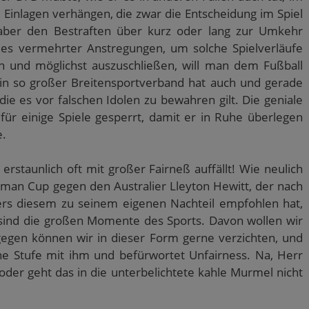
e Einlagen verhängen, die zwar die Entscheidung im Spiel
aber den Bestraften über kurz oder lang zur Umkehr
 es vermehrter Anstregungen, um solche Spielverläufe
en und möglichst auszuschließen, will man dem Fußball
Ein so großer Breitensportverband hat auch und gerade
die es vor falschen Idolen zu bewahren gilt. Die geniale
für einige Spiele gesperrt, damit er in Ruhe überlegen
e.
 erstaunlich oft mit großer Fairneß auffällt! Wie neulich
man Cup gegen den Australier Lleyton Hewitt, der nach
s diesem zu seinem eigenen Nachteil empfohlen hat,
 sind die großen Momente des Sports. Davon wollen wir
gen können wir in dieser Form gerne verzichten, und
 eine Stufe mit ihm und befürwortet Unfairness. Na, Herr
der geht das in die unterbelichtete kahle Murmel nicht