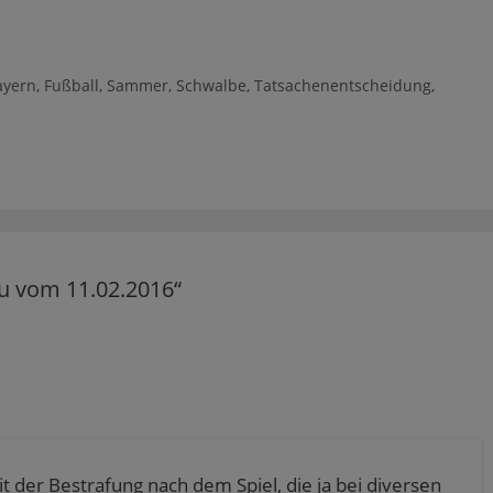
ayern
,
Fußball
,
Sammer
,
Schwalbe
,
Tatsachenentscheidung
,
u vom 11.02.2016“
t der Bestrafung nach dem Spiel, die ja bei diversen