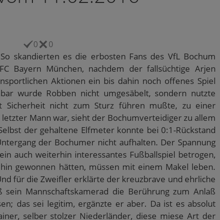
0
0
“ So skandierten es die erbosten Fans des VfL Bochum
FC Bayern München, nachdem der fallsüchtige Arjen
sportlichen Aktionen ein bis dahin noch offenes Spiel
nbar wurde Robben nicht umgesäbelt, sondern nutzte
t Sicherheit nicht zum Sturz führen mußte, zu einer
r letzter Mann war, sieht der Bochumverteidiger zu allem
Selbst der gehaltene Elfmeter konnte bei 0:1-Rückstand
Untergang der Bochumer nicht aufhalten. Der Spannung
n auch weiterhin interessantes Fußballspiel betrogen,
nehin gewonnen hätten, müssen mit einem Makel leben.
Und für die Zweifler erklärte der kreuzbrave und ehrliche
ß sein Mannschaftskamerad die Berührung zum Anlaß
en; das sei legitim, ergänzte er aber. Da ist es absolut
iner, selber stolzer Niederländer, diese miese Art der