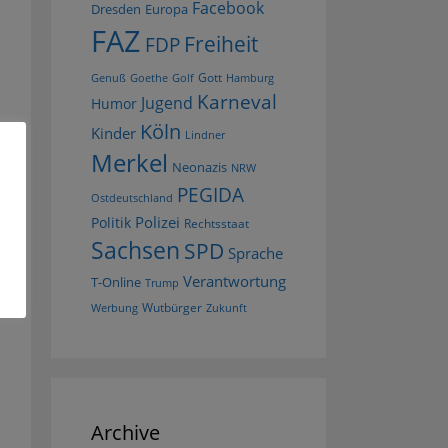
Facebook
Dresden
Europa
FAZ
Freiheit
FDP
Gott
Goethe
Golf
Hamburg
Genuß
Karneval
Jugend
Humor
Köln
Kinder
Lindner
Merkel
Neonazis
NRW
PEGIDA
Ostdeutschland
Polizei
Politik
Rechtsstaat
Sachsen
SPD
Sprache
Verantwortung
T-Online
Trump
Wutbürger
Werbung
Zukunft
Archive