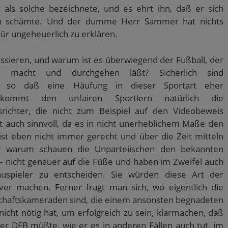
 als solche bezeichnete, und es ehrt ihn, daß er sich
nn schämte. Und der dumme Herr Sammer hat nichts
für ungeheuerlich zu erklären.
sieren, und warum ist es überwiegend der Fußball, der
h macht und durchgehen läßt? Sicherlich sind
lt, so daß eine Häufung in dieser Sportart eher
 kommt den unfairen Sportlern natürlich die
richter, die nicht zum Beispiel auf den Videobeweis
t auch sinnvoll, da es in nicht unerheblichem Maße den
ist eben nicht immer gerecht und über die Zeit mitteln
er warum schauen die Unparteiischen den bekannten
– nicht genauer auf die Füße und haben im Zweifel auch
spieler zu entscheiden. Sie würden diese Art der
iver machen. Ferner fragt man sich, wo eigentlich die
chaftskameraden sind, die einem ansonsten begnadeten
nicht nötig hat, um erfolgreich zu sein, klarmachen, daß
er DFB müßte, wie er es in anderen Fällen auch tut, im