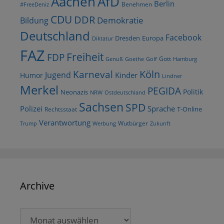
AfD
Aachen
Berlin
Benehmen
#FreeDeniz
CDU
DDR
Demokratie
Bildung
Deutschland
Facebook
Dresden
Europa
Diktatur
FAZ
Freiheit
FDP
Gott
Goethe
Golf
Hamburg
Genuß
Köln
Karneval
Jugend
Kinder
Humor
Lindner
Merkel
PEGIDA
Politik
Neonazis
NRW
Ostdeutschland
Sachsen
SPD
Polizei
Sprache
T-Online
Rechtsstaat
Verantwortung
Wutbürger
Trump
Werbung
Zukunft
Archive
Archive