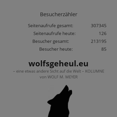
Springe
zum
Besucherzähler
Inhalt
Seitenaufrufe gesamt:
307345
Seitenaufrufe heute:
126
Besucher gesamt:
213195
Besucher heute:
85
wolfsgeheul.eu
– eine etwas andere Sicht auf die Welt – KOLUMNE
von WOLF M. MEYER