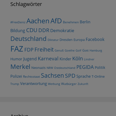
Schlagwörter
AfD
Aachen
Berlin
Benehmen
#FreeDeniz
CDU
DDR
Demokratie
Bildung
Deutschland
Facebook
Dresden
Europa
Diktatur
FAZ
Freiheit
FDP
Gott
Goethe
Golf
Hamburg
Genuß
Köln
Karneval
Jugend
Kinder
Humor
Lindner
Merkel
PEGIDA
Politik
Neonazis
NRW
Ostdeutschland
Sachsen
SPD
Polizei
Sprache
T-Online
Rechtsstaat
Verantwortung
Wutbürger
Trump
Werbung
Zukunft