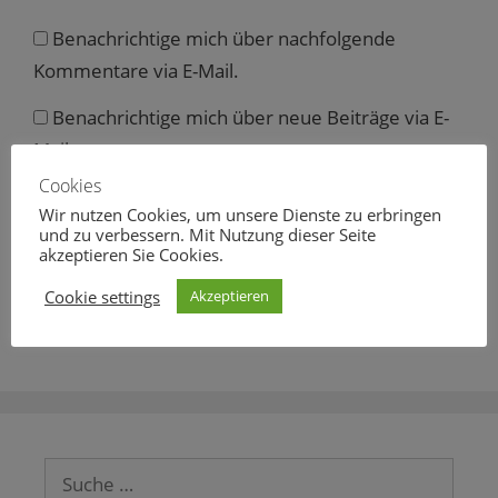
Benachrichtige mich über nachfolgende
Kommentare via E-Mail.
Benachrichtige mich über neue Beiträge via E-
Mail.
Cookies
Wir nutzen Cookies, um unsere Dienste zu erbringen
und zu verbessern. Mit Nutzung dieser Seite
akzeptieren Sie Cookies.
Diese Website verwendet Akismet, um Spam zu
reduzieren.
Erfahre mehr darüber, wie deine
Cookie settings
Akzeptieren
Kommentardaten verarbeitet werden
.
Suche