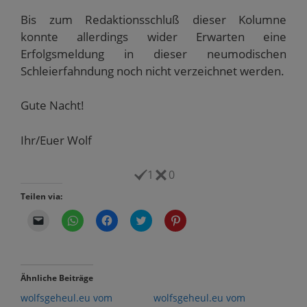
Bis zum Redaktionsschluß dieser Kolumne
konnte allerdings wider Erwarten eine
Erfolgsmeldung in dieser neumodischen
Schleierfahndung noch nicht verzeichnet werden.
Gute Nacht!
Ihr/Euer Wolf
1
0
Teilen via:
K
K
K
K
K
l
l
l
l
l
i
i
i
i
i
c
c
c
c
c
k
k
k
k
k
e
e
,
,
,
n
n
u
u
u
Ähnliche Beiträge
,
,
m
m
m
u
u
a
ü
a
wolfsgeheul.eu vom
wolfsgeheul.eu vom
m
m
u
b
u