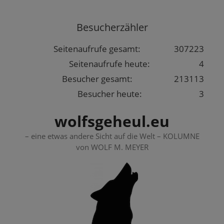
Springe
zum
Besucherzähler
Inhalt
Seitenaufrufe gesamt:
307223
Seitenaufrufe heute:
4
Besucher gesamt:
213113
Besucher heute:
3
wolfsgeheul.eu
– eine etwas andere Sicht auf die Welt – KOLUMNE
von WOLF M. MEYER