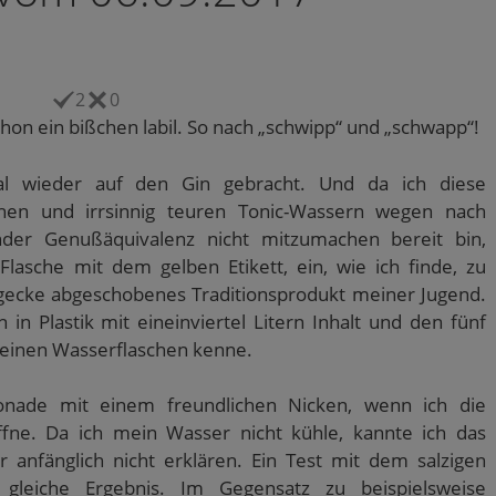
2
0
hon ein bißchen labil. So nach „schwipp“ und „schwapp“!
l wieder auf den Gin gebracht. Und da ich diese
hen und irrsinnig teuren Tonic-Wassern wegen nach
er Genußäquivalenz nicht mitzumachen bereit bin,
Flasche mit dem gelben Etikett, ein, wie ich finde, zu
ligecke abgeschobenes Traditionsprodukt meiner Jugend.
in Plastik mit eineinviertel Litern Inhalt und den fünf
meinen Wasserflaschen kenne.
monade mit einem freundlichen Nicken, wenn ich die
öffne. Da ich mein Wasser nicht kühle, kannte ich das
anfänglich nicht erklären. Ein Test mit dem salzigen
 gleiche Ergebnis. Im Gegensatz zu beispielsweise