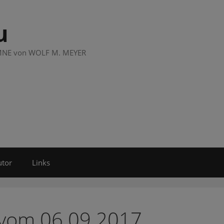
u
LUMNE von WOLF M. MEYER
utor
Links
 vom 06.09.2017