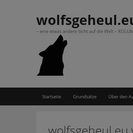
Springe
zum
wolfsgeheul.e
Inhalt
– eine etwas andere Sicht auf die Welt – KO
Startseite
Grundsätze
Über den A
wolfsgeheul.eu