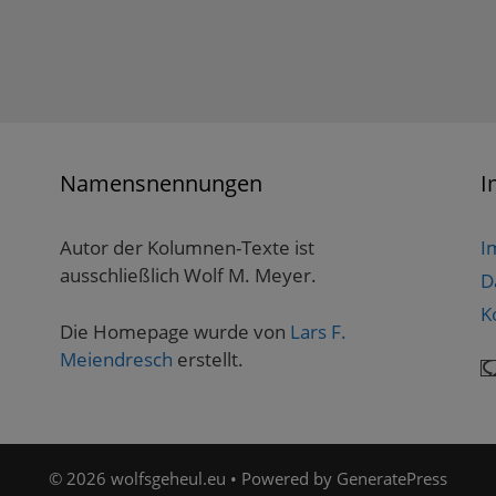
Namensnennungen
I
Autor der Kolumnen-Texte ist
I
ausschließlich Wolf M. Meyer.
D
K
Die Homepage wurde von
Lars F.
Meiendresch
erstellt.
© 2026 wolfsgeheul.eu
• Powered by
GeneratePress