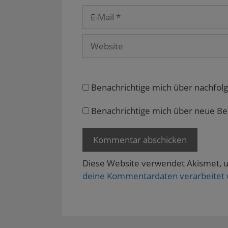
e
E-
m
F
Mail
e
n
s
Website
t
e
r
g
e
ö
f
Benachrichtige mich über nachfol
f
n
e
Benachrichtige mich über neue Beit
t
)
Diese Website verwendet Akismet, 
deine Kommentardaten verarbeitet