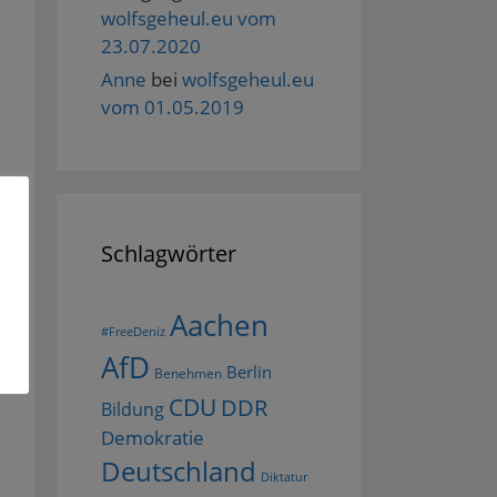
wolfsgeheul.eu vom
23.07.2020
Anne
bei
wolfsgeheul.eu
vom 01.05.2019
Schlagwörter
Aachen
#FreeDeniz
AfD
Berlin
Benehmen
CDU
DDR
Bildung
Demokratie
Deutschland
Diktatur