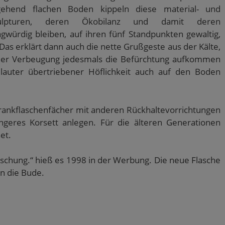
gehend flachen Boden kippeln diese material- und
skulpturen, deren Ökobilanz und damit deren
agwürdig bleiben, auf ihren fünf Standpunkten gewaltig,
Das erklärt dann auch die nette Grußgeste aus der Kälte,
fe der Verbeugung jedesmals die Befürchtung aufkommen
 lauter übertriebener Höflichkeit auch auf den Boden
hrankflaschenfächer mit anderen Rückhaltevorrichtungen
engeres Korsett anlegen. Für die älteren Generationen
et.
ischung.“ hieß es 1998 in der Werbung. Die neue Flasche
in die Bude.