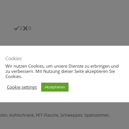
2
0
Cookies
Wir nutzen Cookies, um unsere Dienste zu erbringen und
zu verbessern. Mit Nutzung dieser Seite akzeptieren Sie
Cookies.
eheul.eu vom 01.03.2018
wolfsgeheul.eu vom 26.06.2015
z 2018
27. Juni 2015
Cookie settings
Akzeptieren
sten
,
Kühlschrank
,
PET-Flasche
,
Schweppes
,
Spätsommer
,