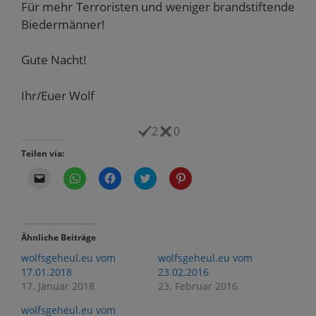
Für mehr Terroristen und weniger brandstiftende
Biedermänner!
Gute Nacht!
Ihr/Euer Wolf
2
0
Teilen via:
K
K
K
K
K
l
l
l
l
l
i
i
i
i
i
c
c
c
c
c
k
k
k
k
k
e
e
,
,
,
n
n
u
u
u
Ähnliche Beiträge
,
,
m
m
m
u
u
a
ü
a
wolfsgeheul.eu vom
wolfsgeheul.eu vom
m
m
u
b
u
e
a
f
e
f
17.01.2018
23.02.2016
i
u
F
r
P
17. Januar 2018
23. Februar 2016
n
f
a
T
i
e
W
c
w
n
m
h
e
i
t
wolfsgeheul.eu vom
F
a
b
t
e