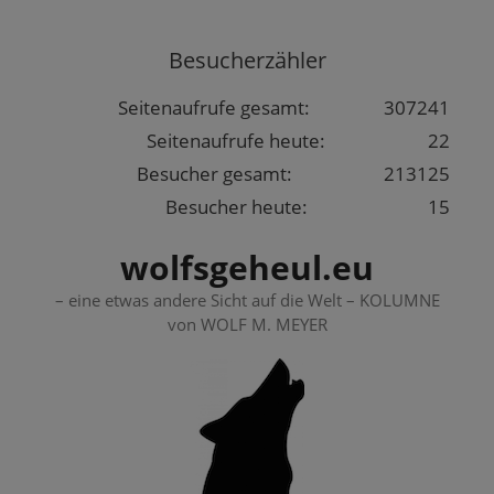
Springe
zum
Besucherzähler
Inhalt
Seitenaufrufe gesamt:
307241
Seitenaufrufe heute:
22
Besucher gesamt:
213125
Besucher heute:
15
wolfsgeheul.eu
– eine etwas andere Sicht auf die Welt – KOLUMNE
von WOLF M. MEYER