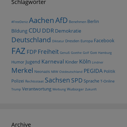
Schlagwörter
AfD
Aachen
Berlin
Benehmen
#FreeDeniz
CDU
DDR
Demokratie
Bildung
Deutschland
Facebook
Dresden
Europa
Diktatur
FAZ
Freiheit
FDP
Gott
Goethe
Golf
Hamburg
Genuß
Köln
Karneval
Jugend
Kinder
Humor
Lindner
Merkel
PEGIDA
Politik
Neonazis
NRW
Ostdeutschland
Sachsen
SPD
Polizei
Sprache
T-Online
Rechtsstaat
Verantwortung
Wutbürger
Trump
Werbung
Zukunft
Archive