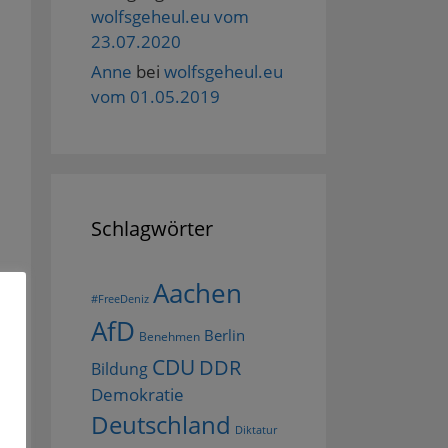
wolfsgeheul.eu vom
23.07.2020
Anne
bei
wolfsgeheul.eu
vom 01.05.2019
Schlagwörter
Aachen
#FreeDeniz
AfD
Berlin
Benehmen
CDU
DDR
Bildung
Demokratie
Deutschland
Diktatur