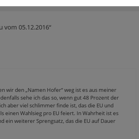
u vom 05.12.2016“
sen wir den „Namen Hofer“ weg ist es aus meiner
denfalls sehe ich das so, wenn gut 48 Prozent der
h aber viel schlimmer finde ist, das die EU und
als einen Wahlsieg pro EU feiert. In Wahrheit ist es
d ein weiterer Sprengsatz, das die EU auf Dauer