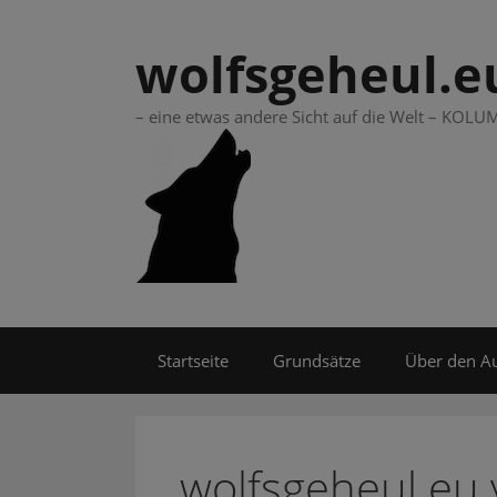
Springe
zum
wolfsgeheul.e
Inhalt
– eine etwas andere Sicht auf die Welt – KO
Startseite
Grundsätze
Über den A
wolfsgeheul.eu