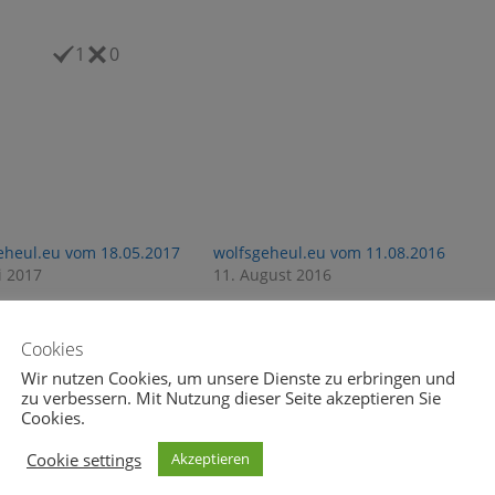
1
0
eheul.eu vom 18.05.2017
wolfsgeheul.eu vom 11.08.2016
i 2017
11. August 2016
Cookies
Wir nutzen Cookies, um unsere Dienste zu erbringen und
ten
,
Deutschland
,
FPÖ
,
Grüne
,
Höcke
,
Hofer
,
Kretschmann
,
zu verbessern. Mit Nutzung dieser Seite akzeptieren Sie
 der Bellen
Cookies.
Cookie settings
Akzeptieren