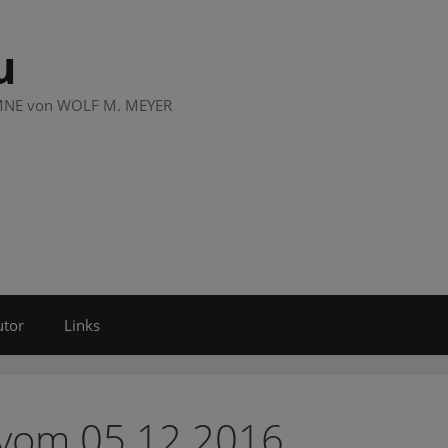
u
LUMNE von WOLF M. MEYER
utor
Links
 vom 05.12.2016