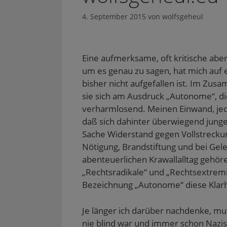
4. September 2015
von
wolfsgeheul
Eine aufmerksame, oft kritische abe
um es genau zu sagen, hat mich auf 
bisher nicht aufgefallen ist. Im Z
sie sich am Ausdruck „Autonome“, die
verharmlosend. Meinen Einwand, jed
daß sich dahinter überwiegend junge 
Sache Widerstand gegen Vollstrecku
Nötigung, Brandstiftung und bei Ge
abenteuerlichen Krawallalltag gehören
„Rechtsradikale“ und „Rechtsextremis
Bezeichnung „Autonome“ diese Klarhe
Je länger ich darüber nachdenke, mu
nie blind war und immer schon Nazis