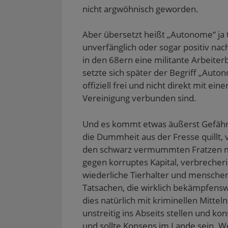
nicht argwöhnisch geworden.
Aber übersetzt heißt „Autonome“ ja 
unverfänglich oder sogar positiv nac
in den 68ern eine militante Arbeite
setzte sich später der Begriff „Aut
offiziell frei und nicht direkt mit ei
Vereinigung verbunden sind.
Und es kommt etwas äußerst Gefährl
die Dummheit aus der Fresse quillt, v
den schwarz vermummten Fratzen me
gegen korruptes Kapital, verbreche
wiederliche Tierhalter und mensche
Tatsachen, die wirklich bekämpfensw
dies natürlich mit kriminellen Mitteln
unstreitig ins Abseits stellen und ko
und sollte Konsens im Lande sein. W