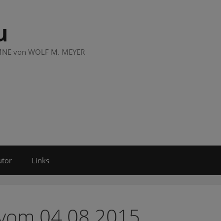
u
LUMNE von WOLF M. MEYER
utor
Links
 vom 04.08.2015