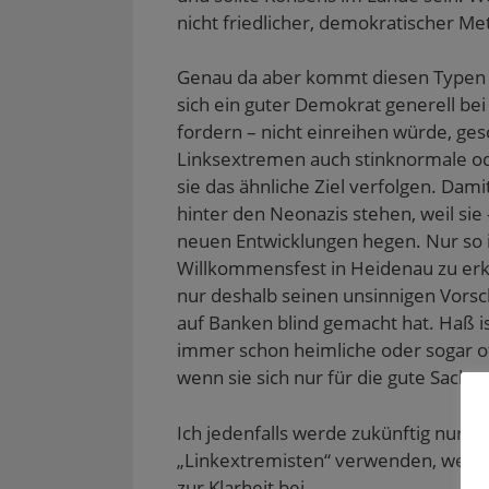
nicht friedlicher, demokratischer Me
Genau da aber kommt diesen Typen 
sich ein guter Demokrat generell be
fordern – nicht einreihen würde, ges
Linksextremen auch stinknormale od
sie das ähnliche Ziel verfolgen. Dami
hinter den Neonazis stehen, weil sie
neuen Entwicklungen hegen. Nur so i
Willkommensfest in Heidenau zu erklä
nur deshalb seinen unsinnigen Vorsch
auf Banken blind gemacht hat. Haß is
immer schon heimliche oder sogar o
wenn sie sich nur für die gute Sache 
Ich jedenfalls werde zukünftig nur n
„Linkextremisten“ verwenden, wenn e
zur Klarheit bei.