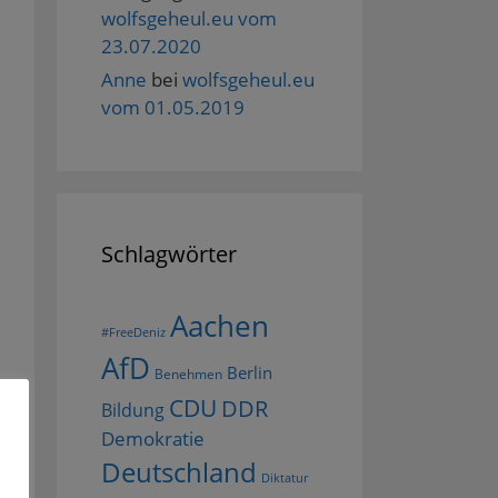
wolfsgeheul.eu vom
23.07.2020
Anne
bei
wolfsgeheul.eu
vom 01.05.2019
Schlagwörter
Aachen
#FreeDeniz
AfD
Berlin
Benehmen
CDU
DDR
Bildung
Demokratie
Deutschland
Diktatur