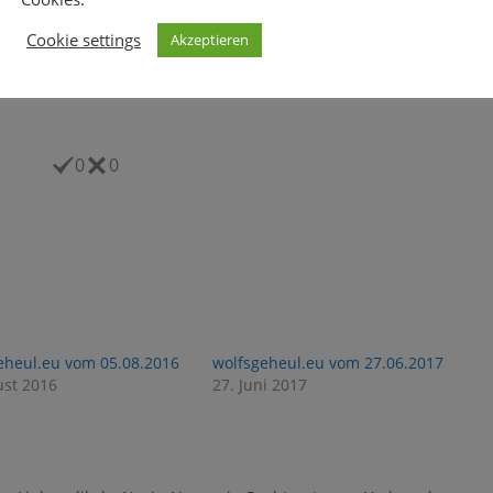
Cookie settings
Akzeptieren
0
0
eheul.eu vom 05.08.2016
wolfsgeheul.eu vom 27.06.2017
ust 2016
27. Juni 2017