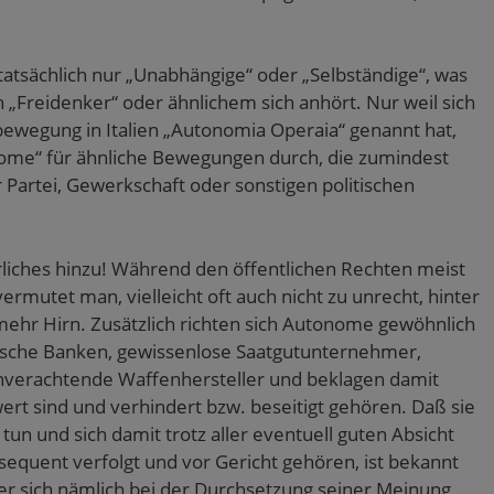
tatsächlich nur „Unabhängige“ oder „Selbständige“, was
h „Freidenker“ oder ähnlichem sich anhört. Nur weil sich
rbewegung in Italien „Autonomia Operaia“ genannt hat,
onome“ für ähnliche Bewegungen durch, die zumindest
ner Partei, Gewerkschaft oder sonstigen politischen
iches hinzu! Während den öffentlichen Rechten meist
ermutet man, vielleicht oft auch nicht zu unrecht, hinter
hr Hirn. Zusätzlich richten sich Autonome gewöhnlich
rische Banken, gewissenlose Saatgutunternehmer,
nverachtende Waffenhersteller und beklagen damit
ert sind und verhindert bzw. beseitigt gehören. Daß sie
 tun und sich damit trotz aller eventuell guten Absicht
nsequent verfolgt und vor Gericht gehören, ist bekannt
er sich nämlich bei der Durchsetzung seiner Meinung