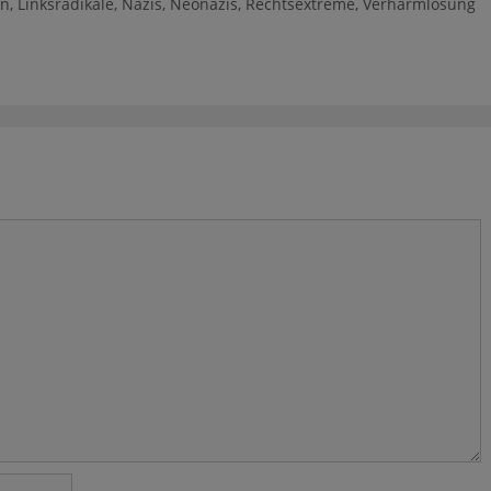
en
,
Linksradikale
,
Nazis
,
Neonazis
,
Rechtsextreme
,
Verharmlosung