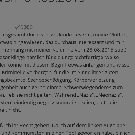
0
0
r insgesamt doch wohlwollende Leserin, meine Mutter,
etwas hingewiesen, das durchaus interessant und mir
usammenhang mit meiner Kolumne vom 28.08.2015 stieß
ser klinge nämlich für sie ungerechtfertigterweise
er könne mit diesem Begriff etwas anfangen und wisse,
Kriminelle verbergen, für die im Sinne ihrer guten
ngsbeamte, Sachbeschädigung, Körperverletzung,
legenheit auch gerne einmal Schwerwiegenderes zum
, ließ sie nicht gelten. Während „Nazis“, „Neonazis“,
ten“ eindeutig negativ konnotiert seien, biete die
it nicht.
ß ich ihr Recht geben. Da ich auf dem linken Auge aber
 und Kommunisten in einen Topf geworfen habe, bin ich