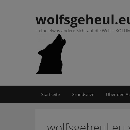
Springe
zum
wolfsgeheul.e
Inhalt
– eine etwas andere Sicht auf die Welt – KO
Startseite
Grundsätze
Über den A
wolfsgeheul.eu