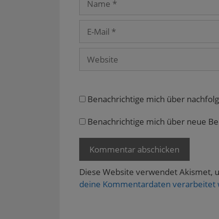
n
n
t
t
e
n
e
)
)
t
e
t
)
u
)
E-
e
m
Mail
F
e
Website
n
s
t
e
r
g
e
Benachrichtige mich über nachfol
ö
f
f
n
Benachrichtige mich über neue Beit
e
t
)
Diese Website verwendet Akismet, 
deine Kommentardaten verarbeitet