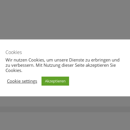
eheul.eu vom 24.02.2016
wolfsgeheul.eu vom 20.01.2016
bruar 2016
20. Januar 2016
Cookies
Wir nutzen Cookies, um unsere Dienste zu erbringen und
zu verbessern. Mit Nutzung dieser Seite akzeptieren Sie
Cookies.
rche
,
Mißbrauch
Cookie settings
Akzeptieren