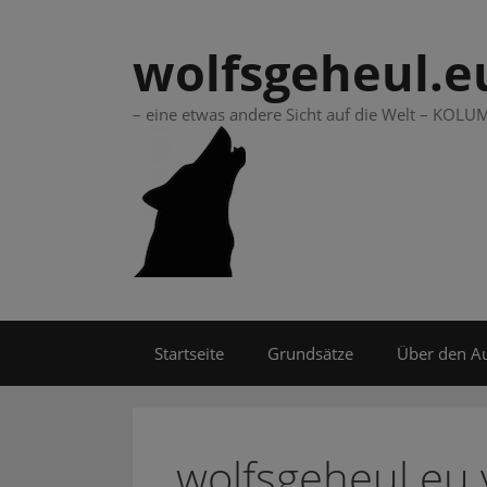
Springe
zum
wolfsgeheul.e
Inhalt
– eine etwas andere Sicht auf die Welt – KO
Startseite
Grundsätze
Über den A
wolfsgeheul.eu