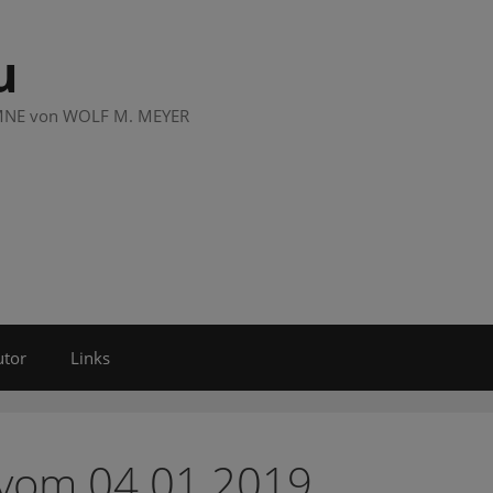
u
LUMNE von WOLF M. MEYER
utor
Links
 vom 04.01.2019