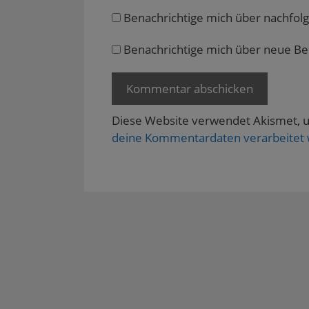
e
Benachrichtige mich über nachfol
ö
f
f
n
Benachrichtige mich über neue Beit
e
t
)
Diese Website verwendet Akismet, 
deine Kommentardaten verarbeitet