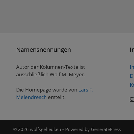
Namensnennungen
I
Autor der Kolumnen-Texte ist
I
ausschließlich Wolf M. Meyer.
D
K
Die Homepage wurde von
Lars F.
Meiendresch
erstellt.
© 2026 wolfsgeheul.eu
• Powered by
GeneratePress