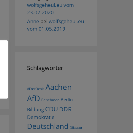
wolfsgeheul.eu vom
23.07.2020
Anne
bei
wolfsgeheul.eu
vom 01.05.2019
Schlagwörter
Aachen
#FreeDeniz
AfD
Berlin
Benehmen
CDU
DDR
Bildung
Demokratie
Deutschland
Diktatur