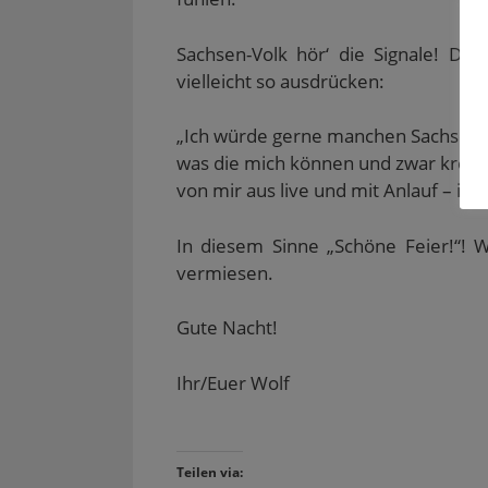
Sachsen-Volk hör‘ die Signale! D
vielleicht so ausdrücken:
„Ich würde gerne manchen Sachsen 
was die mich können und zwar kreuz
von mir aus live und mit Anlauf – in 
In diesem Sinne „Schöne Feier!“! 
vermiesen.
Gute Nacht!
Ihr/Euer Wolf
Teilen via: