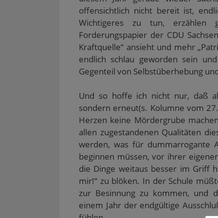
offensichtlich nicht bereit ist, en
Wichtigeres zu tun, erzählen
Forderungspapier der CDU Sachsens
Kraftquelle“ ansieht und mehr „Pa
endlich schlau geworden sein und
Gegenteil von Selbstüberhebung und
Und so hoffe ich nicht nur, daß a
sondern erneut(s. Kolumne vom 27.0
Herzen keine Mördergrube machen,
allen zugestandenen Qualitäten di
werden, was für dummarrogante Ar
beginnen müssen, vor ihrer eigenen 
die Dinge weitaus besser im Griff h
mir!“ zu blöken. In der Schule müßt
zur Besinnung zu kommen, und der
einem Jahr der endgültige Ausschlu
fühlen.