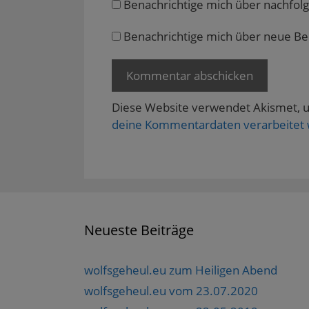
Benachrichtige mich über nachfol
ö
f
f
n
Benachrichtige mich über neue Beit
e
t
)
Diese Website verwendet Akismet, 
deine Kommentardaten verarbeitet
Neueste Beiträge
wolfsgeheul.eu zum Heiligen Abend
wolfsgeheul.eu vom 23.07.2020