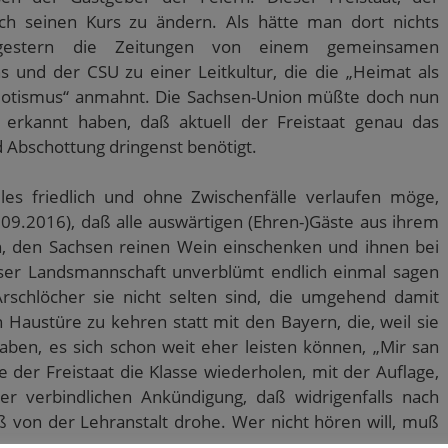
dlich seinen Kurs zu ändern. Als hätte man dort nichts
 gestern die Zeitungen von einem gemeinsamen
 und der CSU zu einer Leitkultur, die die „Heimat als
triotismus“ anmahnt. Die Sachsen-Union müßte doch nun
 erkannt haben, daß aktuell der Freistaat genau das
 Abschottung dringenst benötigt.
lles friedlich und ohne Zwischenfälle verlaufen möge,
9.2016), daß alle auswärtigen (Ehren-)Gäste aus ihrem
 den Sachsen reinen Wein einschenken und ihnen bei
eser Landsmannschaft unverblümt endlich einmal sagen
schlöcher sie nicht selten sind, die umgehend damit
Haustüre zu kehren statt mit den Bayern, die, weil sie
aben, es sich schon weit eher leisten können, „Mir san
e der Freistaat die Klasse wiederholen, mit der Auflage,
 verbindlichen Ankündigung, daß widrigenfalls nach
ß von der Lehranstalt drohe. Wer nicht hören will, muß