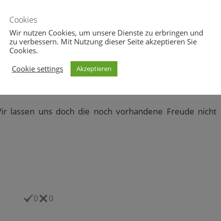
Cookies
ie Höhner(Text s. Kolumne vom 04.07.2016) würden es
Wir nutzen Cookies, um unsere Dienste zu erbringen und
zu verbessern. Mit Nutzung dieser Seite akzeptieren Sie
Cookies.
mal sagen,
Cookie settings
Akzeptieren
weise mal,
Farbe auf jedem Kanal“
Wir lassen uns doch die noch vorhandene Freude nicht
0
0