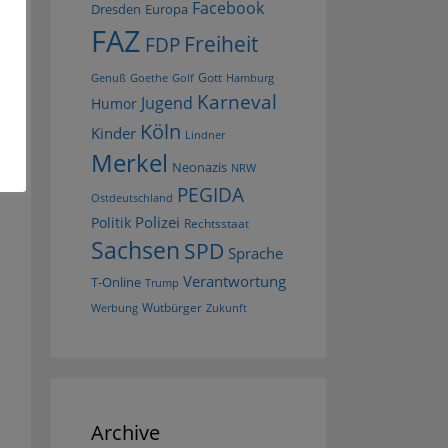
Facebook
Dresden
Europa
FAZ
Freiheit
FDP
Gott
Goethe
Golf
Hamburg
Genuß
Karneval
Jugend
Humor
Köln
Kinder
Lindner
Merkel
Neonazis
NRW
PEGIDA
Ostdeutschland
Polizei
Politik
Rechtsstaat
Sachsen
SPD
Sprache
Verantwortung
T-Online
Trump
Wutbürger
Werbung
Zukunft
Archive