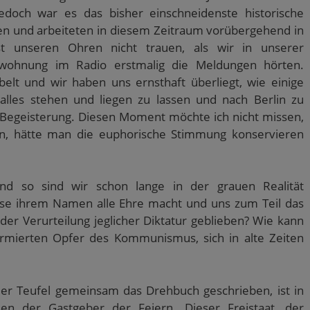
edoch war es das bisher einschneidenste historische
ten und arbeiteten in diesem Zeitraum vorübergehend in
st unseren Ohren nicht trauen, als wir in unserer
nwohnung im Radio erstmalig die Meldungen hörten.
elt und wir haben uns ernsthaft überliegt, wie einige
lles stehen und liegen zu lassen und nach Berlin zu
 Begeisterung. Diesen Moment möchte ich nicht missen,
, hätte man die euphorische Stimmung konservieren
 und so sind wir schon lange in der grauen Realität
se ihrem Namen alle Ehre macht und uns zum Teil das
n der Verurteilung jeglicher Diktatur geblieben? Wie kann
ormierten Opfer des Kommunismus, sich in alte Zeiten
der Teufel gemeinsam das Drehbuch geschrieben, ist in
en der Gastgeber der Feiern. Dieser Freistaat, der