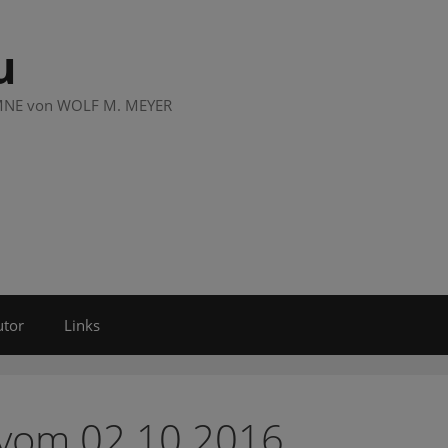
u
LUMNE von WOLF M. MEYER
utor
Links
 vom 02.10.2016