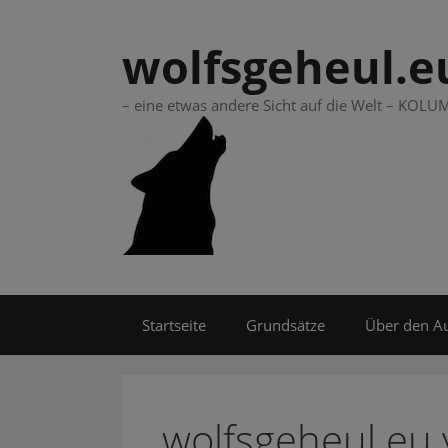
Springe
zum
wolfsgeheul.e
Inhalt
– eine etwas andere Sicht auf die Welt – KO
Startseite
Grundsätze
Über den A
wolfsgeheul.eu