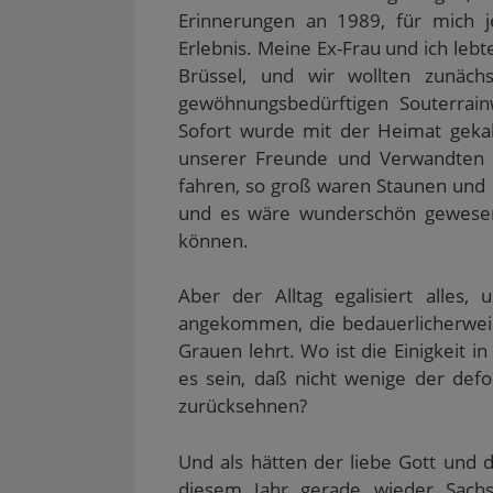
Erinnerungen an 1989, für mich j
Erlebnis. Meine Ex-Frau und ich leb
Brüssel, und wir wollten zunäch
gewöhnungsbedürftigen Souterrai
Sofort wurde mit der Heimat gekab
unserer Freunde und Verwandten a
fahren, so groß waren Staunen und
und es wäre wunderschön gewesen
können.
Aber der Alltag egalisiert alles,
angekommen, die bedauerlicherwei
Grauen lehrt. Wo ist die Einigkeit i
es sein, daß nicht wenige der def
zurücksehnen?
Und als hätten der liebe Gott und 
diesem Jahr gerade wieder Sachs