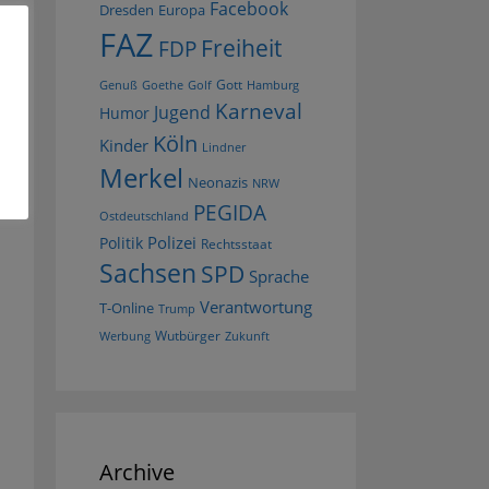
Facebook
Dresden
Europa
FAZ
Freiheit
FDP
Gott
Goethe
Golf
Hamburg
Genuß
Karneval
Jugend
Humor
Köln
Kinder
Lindner
Merkel
Neonazis
NRW
PEGIDA
Ostdeutschland
Polizei
Politik
Rechtsstaat
Sachsen
SPD
Sprache
Verantwortung
T-Online
Trump
Wutbürger
Werbung
Zukunft
Archive