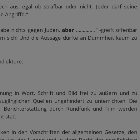
h aus, egal ob strafbar oder nicht. Jeder darf seine
e Angriffe.“
 habe nichts gegen Juden,
aber
………… .“ -greift offenbar
 um sich! Und die Aussage dürfte an Dummheit kaum zu
ndlektüre:
inung in Wort, Schrift und Bild frei zu äußern und zu
zugänglichen Quellen ungehindert zu unterrichten. Die
er Berichterstattung durch Rundfunk und Film werden
t statt.
nken in den Vorschriften der allgemeinen Gesetze, den
hutze der Jugend und in dem Recht der persönlichen