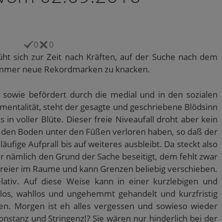
0
0
ht sich zur Zeit nach Kräften, auf der Suche nach dem
t immer neue Rekordmarken zu knacken.
owie befördert durch die medial und in den sozialen
entalität, steht der gesagte und geschriebene Blödsinn
in voller Blüte. Dieser freie Niveaufall droht aber kein
n den Boden unter den Füßen verloren haben, so daß der
äufige Aufprall bis auf weiteres ausbleibt. Da steckt also
er nämlich den Grund der Sache beseitigt, dem fehlt zwar
l freier im Raume und kann Grenzen beliebig verschieben.
elativ. Auf diese Weise kann in einer kurzlebigen und
llos, wahllos und ungehemmt gehandelt und kurzfristig
en. Morgen ist eh alles vergessen und sowieso wieder
nstanz und Stringenz!? Sie wären nur hinderlich bei der