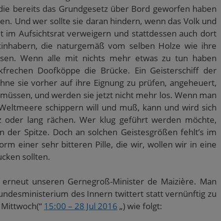
, die bereits das Grundgesetz über Bord geworfen haben
en. Und wer sollte sie daran hindern, wenn das Volk und
keit im Aufsichtsrat verweigern und stattdessen auch dort
tinhabern, die naturgemäß vom selben Holze wie ihre
assen. Wenn alle mit nichts mehr etwas zu tun haben
frechen Doofköppe die Brücke. Ein Geisterschiff der
hne sie vorher auf ihre Eignung zu prüfen, angeheuert,
 müssen, und werden sie jetzt nicht mehr los. Wenn man
 Weltmeere schippern will und muß, kann und wird sich
rz oder lang rächen. Wer klug geführt werden möchte,
 der Spitze. Doch an solchen Geistesgrößen fehlt’s im
rm einer sehr bitteren Pille, die wir, wollen wir in eine
ucken sollten.
rifft erneut unseren Gernegroß-Minister de Maizière. Man
desministerium des Innern twittert statt vernünftig zu
 Mittwoch(“
15:00 – 28 J
ul 2016
„) wie folgt: