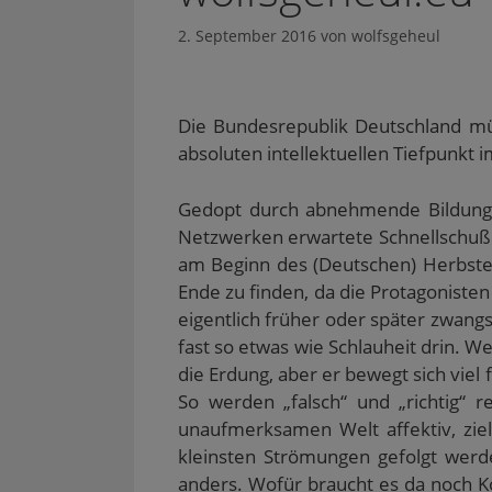
2. September 2016
von
wolfsgeheul
Die Bundesrepublik Deutschland mü
absoluten intellektuellen Tiefpunk
Gedopt durch abnehmende Bildung s
Netzwerken erwartete Schnellschußm
am Beginn des (Deutschen) Herbstes 
Ende zu finden, da die Protagoniste
eigentlich früher oder später zwangsl
fast so etwas wie Schlauheit drin. W
die Erdung, aber er bewegt sich vie
So werden „falsch“ und „richtig“ r
unaufmerksamen Welt affektiv, zie
kleinsten Strömungen gefolgt werd
anders. Wofür braucht es da noch Ko