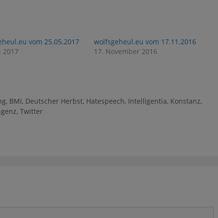
eheul.eu vom 25.05.2017
wolfsgeheul.eu vom 17.11.2016
i 2017
17. November 2016
ng
,
BMI
,
Deutscher Herbst
,
Hatespeech
,
Intelligentia
,
Konstanz
,
ngenz
,
Twitter