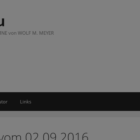
u
LUMNE von WOLF M. MEYER
utor
Links
 vom 02.09.2016