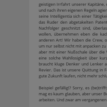
geistigen Irrfahrt unserer Kapitäne
und nach ihren eigenen Regeln agier
seine Intelligentia sich einer Tätig
das Ruder den abgetakelten Paten
Nachfolger geschnitzt sind, überl
wollen, übernehmen eben die kack
anderen Art! Wir haben die Crew, o
um nur selbst nicht mit anpacken zu
aber mit einer Nußschale über die
eine solche Wahllosigkeit über ku
braucht kluge Denker und Lenker an
Revier. Das ist unsere Quittung in Fo
gute Zukunft laufen, nicht mehr schl
Beispiel gefällig!? Sorry, es (be)t
mag es kaum glauben, aber unser Bun
arbeiten. Und zwar am vergangenen