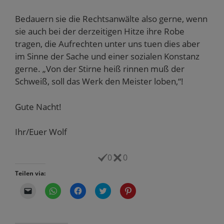
Bedauern sie die Rechtsanwälte also gerne, wenn
sie auch bei der derzeitigen Hitze ihre Robe
tragen, die Aufrechten unter uns tuen dies aber
im Sinne der Sache und einer sozialen Konstanz
gerne. „Von der Stirne heiß rinnen muß der
Schweiß, soll das Werk den Meister loben,“!
Gute Nacht!
Ihr/Euer Wolf
0
0
Teilen via:
K
K
K
K
K
l
l
l
l
l
i
i
i
i
i
c
c
c
c
c
k
k
k
k
k
e
e
,
,
,