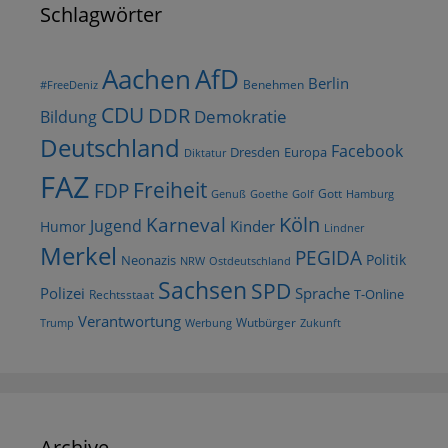
Schlagwörter
AfD
Aachen
Berlin
Benehmen
#FreeDeniz
CDU
DDR
Demokratie
Bildung
Deutschland
Facebook
Dresden
Europa
Diktatur
FAZ
Freiheit
FDP
Gott
Goethe
Golf
Hamburg
Genuß
Köln
Karneval
Jugend
Kinder
Humor
Lindner
Merkel
PEGIDA
Politik
Neonazis
NRW
Ostdeutschland
Sachsen
SPD
Polizei
Sprache
T-Online
Rechtsstaat
Verantwortung
Wutbürger
Trump
Werbung
Zukunft
Archive