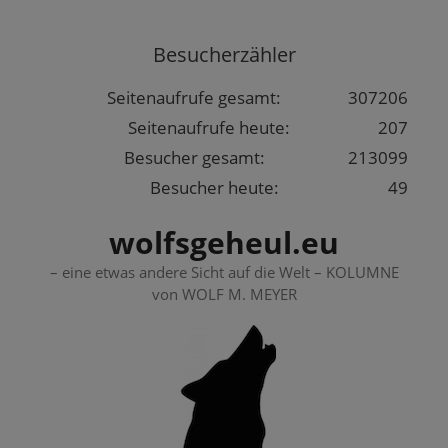
Springe
zum
Besucherzähler
Inhalt
Seitenaufrufe gesamt:
307206
Seitenaufrufe heute:
207
Besucher gesamt:
213099
Besucher heute:
49
wolfsgeheul.eu
– eine etwas andere Sicht auf die Welt – KOLUMNE
von WOLF M. MEYER