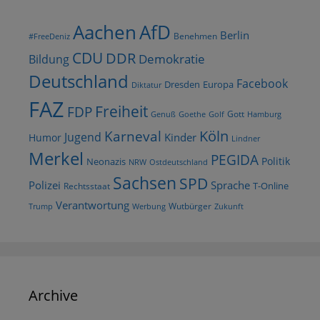
AfD
Aachen
Berlin
Benehmen
#FreeDeniz
CDU
DDR
Demokratie
Bildung
Deutschland
Facebook
Dresden
Europa
Diktatur
FAZ
Freiheit
FDP
Gott
Goethe
Golf
Hamburg
Genuß
Köln
Karneval
Jugend
Kinder
Humor
Lindner
Merkel
PEGIDA
Politik
Neonazis
NRW
Ostdeutschland
Sachsen
SPD
Polizei
Sprache
T-Online
Rechtsstaat
Verantwortung
Wutbürger
Trump
Werbung
Zukunft
Archive