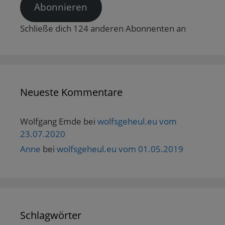
r
Abonnieren
g
e
ö
Schließe dich 124 anderen Abonnenten an
f
f
n
e
t
)
Neueste Kommentare
Wolfgang Emde
bei
wolfsgeheul.eu vom
23.07.2020
Anne
bei
wolfsgeheul.eu vom 01.05.2019
Schlagwörter