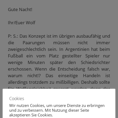
Gute Nacht!
Ihr/Euer Wolf
P: S.: Das Konzept ist im übrigen ausbaufähig und
die Paarungen müssen nicht immer
zweigeschlechtlich sein. In Argentinien hat beim
Fußball ein vom Platz gestellter Spieler nur
wenige Minuten später den Schiedsrichter
erschossen. Wenn die Entscheidung falsch war,
warum nicht!? Das einseitige Handeln ist
allerdings trotzdem zu mißbilligen. Deshalb sollte
für Waffengleichheit gesorgt werden, denn der
Charme der Idee ist es doch, immer gleich zwei
Cookies
Problemfälle intern auf einmal lösen zu lassen.
Wir nutzen Cookies, um unsere Dienste zu erbringen
und zu verbessern. Mit Nutzung dieser Seite
akzeptieren Sie Cookies.
0
0