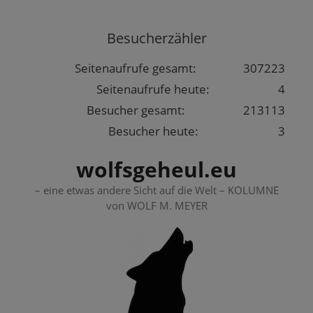
Springe
zum
Besucherzähler
Inhalt
Seitenaufrufe gesamt:
307223
Seitenaufrufe heute:
4
Besucher gesamt:
213113
Besucher heute:
3
wolfsgeheul.eu
– eine etwas andere Sicht auf die Welt – KOLUMNE
von WOLF M. MEYER