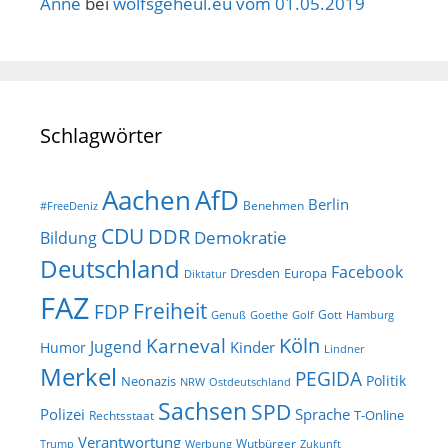
Anne
bei
wolfsgeheul.eu vom 01.05.2019
Schlagwörter
AfD
Aachen
Berlin
Benehmen
#FreeDeniz
CDU
DDR
Demokratie
Bildung
Deutschland
Facebook
Dresden
Europa
Diktatur
FAZ
Freiheit
FDP
Gott
Goethe
Golf
Hamburg
Genuß
Köln
Karneval
Jugend
Kinder
Humor
Lindner
Merkel
PEGIDA
Politik
Neonazis
NRW
Ostdeutschland
Sachsen
SPD
Polizei
Sprache
T-Online
Rechtsstaat
Verantwortung
Wutbürger
Trump
Werbung
Zukunft