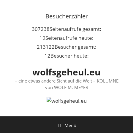
Springe
zum
Besucherzähler
Inhalt
307238
Seitenaufrufe gesamt:
19
Seitenaufrufe heute:
213122
Besucher gesamt:
12
Besucher heute:
wolfsgeheul.eu
– eine etwas andere Sicht auf die Welt – KOLUMNE
von WOLF M. MEYER
Menü