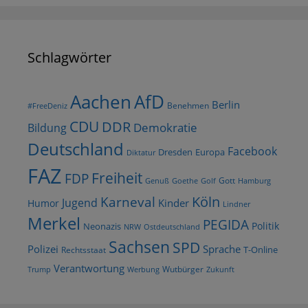
Schlagwörter
AfD
Aachen
Berlin
Benehmen
#FreeDeniz
CDU
DDR
Demokratie
Bildung
Deutschland
Facebook
Dresden
Europa
Diktatur
FAZ
Freiheit
FDP
Gott
Goethe
Golf
Hamburg
Genuß
Köln
Karneval
Jugend
Kinder
Humor
Lindner
Merkel
PEGIDA
Politik
Neonazis
NRW
Ostdeutschland
Sachsen
SPD
Polizei
Sprache
T-Online
Rechtsstaat
Verantwortung
Wutbürger
Trump
Werbung
Zukunft