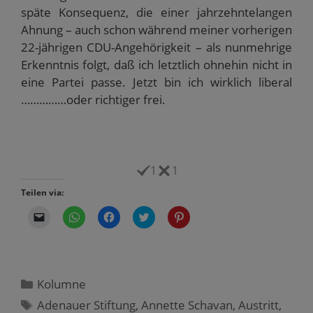
späte Konsequenz, die einer jahrzehntelangen
Ahnung – auch schon während meiner vorherigen
22-jährigen CDU-Angehörigkeit – als nunmehrige
Erkenntnis folgt, daß ich letztlich ohnehin nicht in
eine Partei passe. Jetzt bin ich wirklich liberal
……………oder richtiger frei.
1
1
Teilen via:
K
K
K
K
K
l
l
l
l
l
i
i
i
i
i
c
c
c
c
c
k
k
k
k
k
e
e
,
,
,
n
n
u
u
u
,
,
m
m
m
Kategorien
Kolumne
u
u
a
ü
a
m
m
u
b
u
Schlagwörter
Adenauer Stiftung
,
Annette Schavan
,
Austritt
,
e
a
f
e
f