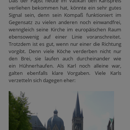
Daß der Papst heute im Vatikan den Karlspreis
n
e
g
g
r
(
r
e
e
g
verliehen bekommen hat, könnte ein sehr gutes
W
g
ö
ö
e
Signal sein, denn sein Kompaß funktioniert im
i
e
f
f
ö
r
ö
f
f
f
Gegensatz zu vielen anderen noch einwandfrei,
d
f
n
n
f
i
f
e
e
n
wenngleich seine Kirche im europäischen Raum
n
n
t
t
e
n
e
)
)
t
ebensowenig auf einer Linie voranschreitet.
e
t
)
u
)
Trotzdem ist es gut, wenn nur einer die Richtung
e
m
vorgibt. Denn viele Köche verderben nicht nur
F
e
den Brei, sie laufen auch durcheinander wie
n
s
ein Hühnerhaufen. Als Karl noch alleine war,
t
e
galten ebenfalls klare Vorgaben. Viele Karls
r
g
verzetteln sich dagegen eher:
e
ö
f
f
n
e
t
)