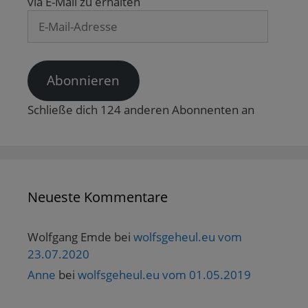
via E-Mail zu erhalten
ö
f
E-
f
n
Mail-
e
Adresse
t
)
Abonnieren
Schließe dich 124 anderen Abonnenten an
Neueste Kommentare
Wolfgang Emde
bei
wolfsgeheul.eu vom
23.07.2020
Anne
bei
wolfsgeheul.eu vom 01.05.2019