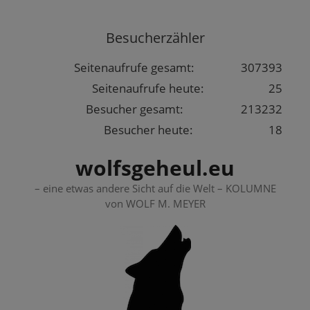
Springe
zum
Besucherzähler
Inhalt
Seitenaufrufe gesamt:
307393
Seitenaufrufe heute:
25
Besucher gesamt:
213232
Besucher heute:
18
wolfsgeheul.eu
– eine etwas andere Sicht auf die Welt – KOLUMNE
von WOLF M. MEYER