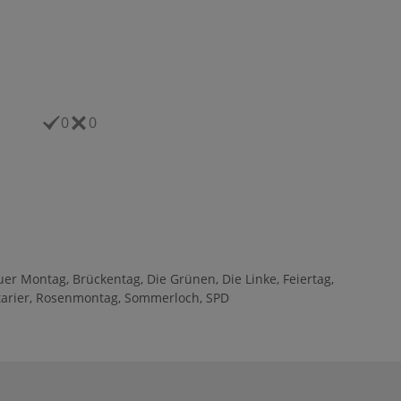
0
0
uer Montag
,
Brückentag
,
Die Grünen
,
Die Linke
,
Feiertag
,
arier
,
Rosenmontag
,
Sommerloch
,
SPD