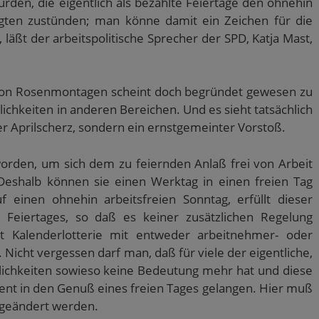
ürden, die eigentlich als bezahlte Feiertage den ohnehin
gten zustünden; man könne damit ein Zeichen für die
läßt der arbeitspolitische Sprecher der SPD, Katja Mast,
von Rosenmontagen scheint doch begründet gewesen zu
lichkeiten in anderen Bereichen. Und es sieht tatsächlich
ter Aprilscherz, sondern ein ernstgemeinter Vorstoß.
worden, um sich dem zu feiernden Anlaß frei von Arbeit
eshalb können sie einen Werktag in einen freien Tag
f einen ohnehin arbeitsfreien Sonntag, erfüllt dieser
 Feiertages, so daß es keiner zusätzlichen Regelung
st Kalenderlotterie mit entweder arbeitnehmer- oder
Nicht vergessen darf man, daß für viele der eigentliche,
erlichkeiten sowieso keine Bedeutung mehr hat und diese
nt in den Genuß eines freien Tages gelangen. Hier muß
s geändert werden.