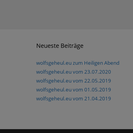
n
e
)
)
t
e
t
)
u
)
e
m
F
e
n
s
t
e
Neueste Beiträge
r
g
e
ö
f
wolfsgeheul.eu zum Heiligen Abend
f
n
wolfsgeheul.eu vom 23.07.2020
e
t
)
wolfsgeheul.eu vom 22.05.2019
wolfsgeheul.eu vom 01.05.2019
wolfsgeheul.eu vom 21.04.2019