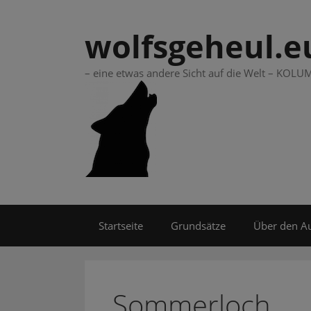
Springe
zum
wolfsgeheul.e
Inhalt
– eine etwas andere Sicht auf die Welt – KO
Startseite
Grundsätze
Über den A
Sommerloch