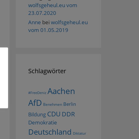
wolfsgeheul.eu vom
23.07.2020
Anne
bei
wolfsgeheul.eu
vom 01.05.2019
Schlagwörter
Aachen
#FreeDeniz
AfD
Berlin
Benehmen
CDU
DDR
Bildung
Demokratie
Deutschland
Diktatur