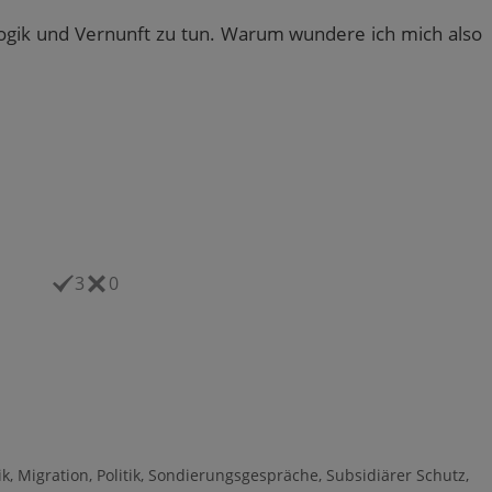
t Logik und Vernunft zu tun. Warum wundere ich mich also
3
0
ik
,
Migration
,
Politik
,
Sondierungsgespräche
,
Subsidiärer Schutz
,