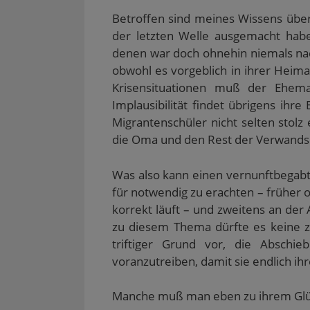
u
)
e
Betroffen sind meines Wissens über
m
F
der letzten Welle ausgemacht hab
e
n
denen war doch ohnehin niemals nach
s
t
obwohl es vorgeblich in ihrer Heima
e
r
Krisensituationen muß der Ehem
g
e
Implausibilität findet übrigens ihr
ö
f
Migrantenschüler nicht selten stolz
f
die Oma und den Rest der Verwands
n
e
t
)
Was also kann einen vernunftbegab
für notwendig zu erachten – früher
korrekt läuft – und zweitens an der 
zu diesem Thema dürfte es keine z
triftiger Grund vor, die Abschi
voranzutreiben, damit sie endlich i
Manche muß man eben zu ihrem Glü