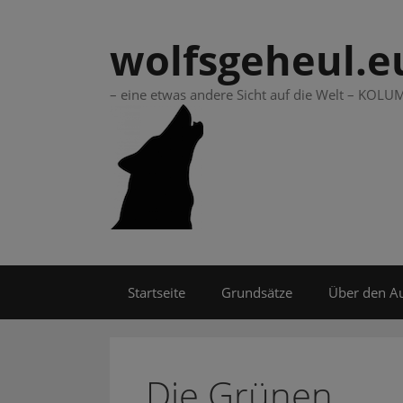
Springe
zum
wolfsgeheul.e
Inhalt
– eine etwas andere Sicht auf die Welt – KO
Startseite
Grundsätze
Über den A
Die Grünen