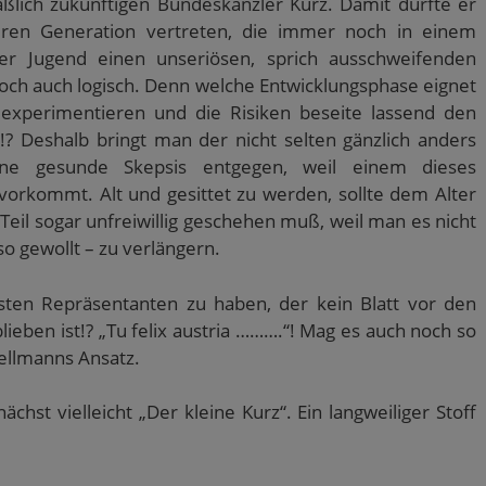
aßlich zukünftigen Bundeskanzler Kurz. Damit dürfte er
eren Generation vertreten, die immer noch in einem
er Jugend einen unseriösen, sprich ausschweifenden
och auch logisch. Denn welche Entwicklungsphase eignet
experimentieren und die Risiken beseite lassend den
!? Deshalb bringt man der nicht selten gänzlich anders
eine gesunde Skepsis entgegen, weil einem dieses
vorkommt. Alt und gesittet zu werden, sollte dem Alter
Teil sogar unfreiwillig geschehen muß, weil man es nicht
o gewollt – zu verlängern.
rsten Repräsentanten zu haben, der kein Blatt vor den
eben ist!? „Tu felix austria ……….“! Mag es auch noch so
 Bellmanns Ansatz.
hst vielleicht „Der kleine Kurz“. Ein langweiliger Stoff