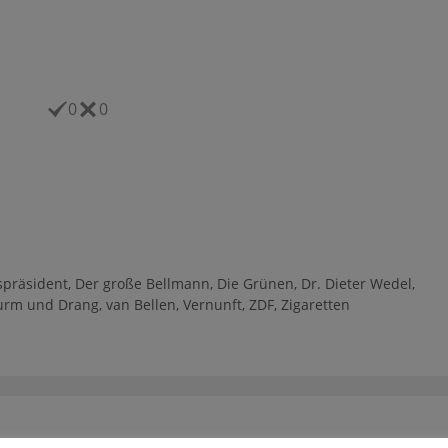
0
0
präsident
,
Der große Bellmann
,
Die Grünen
,
Dr. Dieter Wedel
,
urm und Drang
,
van Bellen
,
Vernunft
,
ZDF
,
Zigaretten