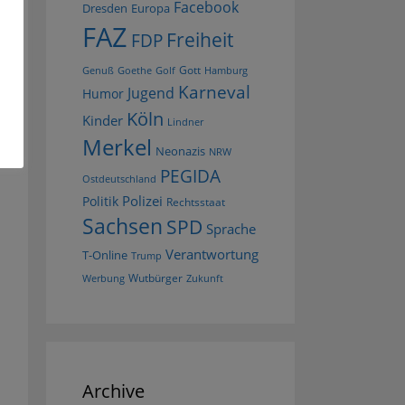
Facebook
Dresden
Europa
FAZ
Freiheit
FDP
Gott
Goethe
Golf
Hamburg
Genuß
Karneval
Jugend
Humor
Köln
Kinder
Lindner
Merkel
Neonazis
NRW
PEGIDA
Ostdeutschland
Polizei
Politik
Rechtsstaat
Sachsen
SPD
Sprache
Verantwortung
T-Online
Trump
Wutbürger
Werbung
Zukunft
Archive