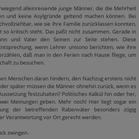
wiegend alleinreisende junge Männer, die die Mehrheit
en und keine Asylgründe geltend machen können. Bei
vollziehbar, wie sie ihre Familie zurücklassen konnten,
t so kritisch steht. Das paßt nicht zusammen. Gerade in
ann und Vater den Seinen zur Seite stehen. Diese
e Entsprechung, wenn Lehrer unisono berichten, wie ihre
 erzählen, daß man in den Ferien nach Hause fliege, um
chaft zu besuchen.
ten Menschen daran hindern, den Nachzug erstens nicht
 oder später müssen die Männer ohnehin zurück, wenn es
Aussetzung festzuhalten? Politisches Kalkül hin oder her,
wei Meinungen geben. Mehr noch! Hier liegt sogar ein
ebung der betreffenden Rabenväter besonders zügig
hrer Verantwortung vor Ort gerecht werden.
ck zwingen.