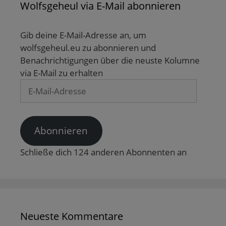
n
e
g
g
r
Wolfsgeheul via E-Mail abonnieren
(
r
e
e
g
W
g
ö
ö
e
i
e
f
f
ö
r
ö
f
f
f
d
f
n
n
f
Gib deine E-Mail-Adresse an, um
i
f
e
e
n
n
n
t
t
e
wolfsgeheul.eu zu abonnieren und
n
e
)
)
t
Benachrichtigungen über die neuste Kolumne
e
t
)
u
)
via E-Mail zu erhalten
e
m
E-
F
e
Mail-
n
s
Adresse
t
e
r
Abonnieren
g
e
ö
Schließe dich 124 anderen Abonnenten an
f
f
n
e
t
)
Neueste Kommentare