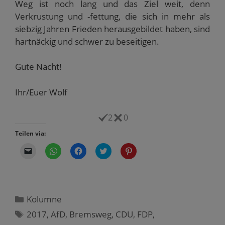
Weg ist noch lang und das Ziel weit, denn
Verkrustung und -fettung, die sich in mehr als
siebzig Jahren Frieden herausgebildet haben, sind
hartnäckig und schwer zu beseitigen.
Gute Nacht!
Ihr/Euer Wolf
2
0
Teilen via:
K
K
K
K
K
l
l
l
l
l
i
i
i
i
i
c
c
c
c
c
k
k
k
k
k
e
e
,
,
,
n
n
u
u
u
,
,
m
m
m
Kategorien
Kolumne
u
u
a
ü
a
m
m
u
b
u
Schlagwörter
2017
,
AfD
,
Bremsweg
,
CDU
,
FDP
,
e
a
f
e
f
i
u
F
r
P