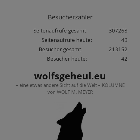
Springe
zum
Besucherzähler
Inhalt
Seitenaufrufe gesamt:
307268
Seitenaufrufe heute:
49
Besucher gesamt:
213152
Besucher heute:
42
wolfsgeheul.eu
– eine etwas andere Sicht auf die Welt – KOLUMNE
von WOLF M. MEYER