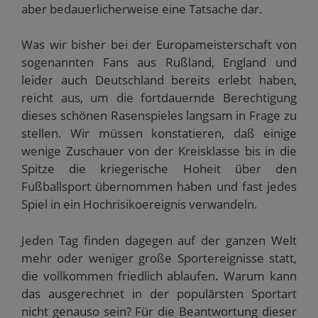
W
g
ö
ö
e
aber bedauerlicherweise eine Tatsache dar.
i
e
f
f
ö
r
ö
f
f
f
d
f
n
n
f
i
f
e
e
n
Was wir bisher bei der Europameisterschaft von
n
n
t
t
e
n
e
)
)
t
sogenannten Fans aus Rußland, England und
e
t
)
u
)
leider auch Deutschland bereits erlebt haben,
e
m
reicht aus, um die fortdauernde Berechtigung
F
e
dieses schönen Rasenspieles langsam in Frage zu
n
s
stellen. Wir müssen konstatieren, daß einige
t
e
wenige Zuschauer von der Kreisklasse bis in die
r
Spitze die kriegerische Hoheit über den
g
e
Fußballsport übernommen haben und fast jedes
ö
f
Spiel in ein Hochrisikoereignis verwandeln.
f
n
e
t
Jeden Tag finden dagegen auf der ganzen Welt
)
mehr oder weniger große Sportereignisse statt,
die vollkommen friedlich ablaufen. Warum kann
das ausgerechnet in der populärsten Sportart
nicht genauso sein? Für die Beantwortung dieser