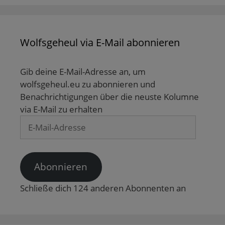
i
e
f
f
ö
r
ö
f
f
f
d
f
n
n
f
i
f
e
e
n
n
n
t
t
e
n
e
)
)
t
Wolfsgeheul via E-Mail abonnieren
e
t
)
u
)
e
m
F
Gib deine E-Mail-Adresse an, um
e
n
wolfsgeheul.eu zu abonnieren und
s
t
Benachrichtigungen über die neuste Kolumne
e
via E-Mail zu erhalten
r
g
E-
e
ö
Mail-
f
f
Adresse
n
e
t
Abonnieren
)
Schließe dich 124 anderen Abonnenten an