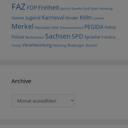
FAZ
Freiheit
FDP
Gott
Goethe
Golf
Hamburg
Genuß
Köln
Karneval
Jugend
Kinder
Humor
Lindner
Merkel
PEGIDA
Politik
Neonazis
NRW
Ostdeutschland
Sachsen
SPD
Polizei
Sprache
T-Online
Rechtsstaat
Verantwortung
Wutbürger
Trump
Werbung
Zukunft
Archive
Archive