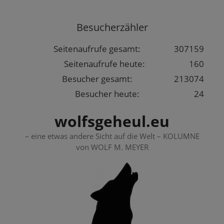
Springe
zum
Besucherzähler
Inhalt
Seitenaufrufe gesamt:
307159
Seitenaufrufe heute:
160
Besucher gesamt:
213074
Besucher heute:
24
wolfsgeheul.eu
– eine etwas andere Sicht auf die Welt – KOLUMNE
von WOLF M. MEYER