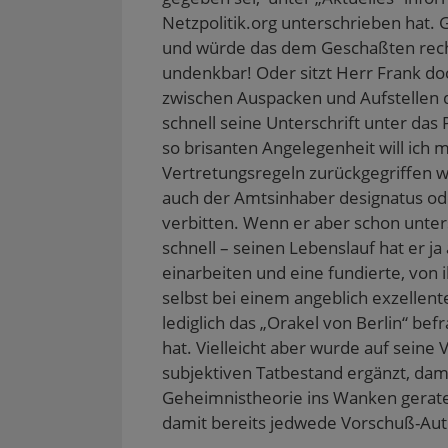
Netzpolitik.org unterschrieben hat.
und würde das dem Geschaßten recht 
undenkbar! Oder sitzt Herr Frank do
zwischen Auspacken und Aufstellen 
schnell seine Unterschrift unter das
so brisanten Angelegenheit will ich 
Vertretungsregeln zurückgegriffen w
auch der Amtsinhaber designatus ode
verbitten. Wenn er aber schon unter
schnell – seinen Lebenslauf hat er ja
einarbeiten und eine fundierte, von 
selbst bei einem angeblich exzellent
lediglich das „Orakel von Berlin“ bef
hat. Vielleicht aber wurde auf seine
subjektiven Tatbestand ergänzt, dami
Geheimnistheorie ins Wanken geraten 
damit bereits jedwede Vorschuß-Autor