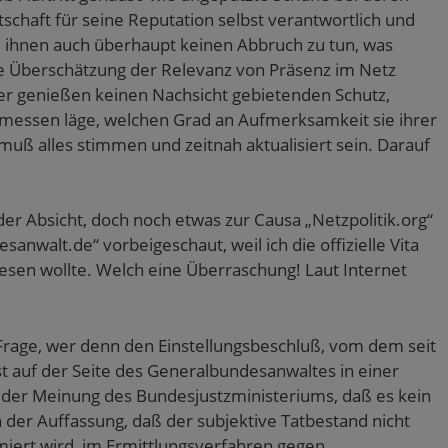
rtschaft für seine Reputation selbst verantwortlich und
te ihnen auch überhaupt keinen Abbruch zu tun, was
ie Überschätzung der Relevanz von Präsenz im Netz
er genießen keinen Nachsicht gebietenden Schutz,
rmessen läge, welchen Grad an Aufmerksamkeit sie ihrer
ß alles stimmen und zeitnah aktualisiert sein. Darauf
 der Absicht, doch noch etwas zur Causa „Netzpolitik.org“
anwalt.de“ vorbeigeschaut, weil ich die offizielle Vita
esen wollte. Welch eine Überraschung! Laut Internet
Frage, wer denn den Einstellungsbeschluß, vom dem seit
st auf der Seite des Generalbundesanwaltes in einer
i der Meinung des Bundesjustzministeriums, daß es kein
 der Auffassung, daß der subjektive Tatbestand nicht
miert wird, im Ermittlungsverfahren gegen