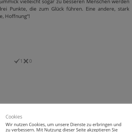
m Gimmick vielleicht sogar zu besseren Menschen werden
rei Punkte, die zum Glück führen. Eine andere, stark
e, Hoffnung“!
1
0
korb
,
Bibel
,
Drei Punkte
,
Dunking
,
Glaube
,
Herausforderung
,
Cookies
sorgung
,
Papierkorb
,
Philosophie
,
Pressefreiheit
,
Religion
,
Wir nutzen Cookies, um unsere Dienste zu erbringen und
zu verbessern. Mit Nutzung dieser Seite akzeptieren Sie