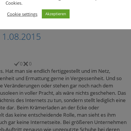
Cookies.
Cookie settings
Akzeptieren
11.08.2015
0
0
. Hat man sie endlich fertiggestellt und im Netz,
edenheit und Ermattung gerne in Vergessenheit. Und so
ige Veränderungen oder stehen gar noch nach dem
leen in voller Pracht, als wäre nichts geschehen. Das
tnis des Internets zu tun, sondern stellt lediglich eine
eite dar. Beim Krämerladen an der Ecke oder
t das keine entscheidende Rolle, man sieht es ihm
auch gar keine Internetseite. Bei größeren Unternehmen
Web-Auftritt genauso wie ungeputzte Schuhe bei deren