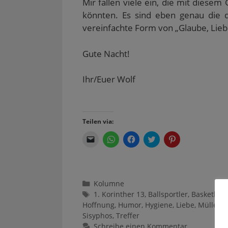
Mir fallen viele ein, die mit diese
könnten. Es sind eben genau die d
vereinfachte Form von „Glaube, Lieb
Gute Nacht!
Ihr/Euer Wolf
Teilen via:
K
K
K
K
K
l
l
l
l
l
i
i
i
i
i
c
c
c
c
c
k
k
k
k
k
e
e
,
,
,
n
n
u
u
u
Kategorien
Kolumne
,
,
m
m
m
u
u
a
ü
a
Schlagwörter
1. Korinther 13
,
Ballsportler
,
Basketball
m
m
u
b
u
e
a
f
e
f
Hoffnung
,
Humor
,
Hygiene
,
Liebe
,
Müllent
i
u
F
r
P
Sisyphos
,
Treffer
n
f
a
T
i
e
W
c
w
n
Schreibe einen Kommentar