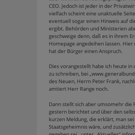
i
e
f
f
ö
CEO. Jedoch ist jeder in der Privatwi
r
ö
f
f
f
d
f
n
n
f
vielfach scheint eine unaktuelle Sei
i
f
e
e
n
n
n
t
t
e
eventuell sogar einen Hinweis auf d
n
e
)
)
t
e
t
)
ergibt. Behörden und Ministerien ab
u
)
e
geschweige denn, daß es in ihrem E
m
F
Homepage angedeihen lassen. Hier mu
e
hat der Bürger einen Anspruch.
n
s
t
e
Dies vorangestellt habe ich heute in
r
g
zu schreiben, bei „www.generalbundes
e
ö
des Neuen, Herrn Peter Frank, nachl
f
f
amtiert Herr Range noch.
n
e
t
)
Dann stellt sich aber umsomehr die 
gestern berichtet und über den selb
kurzen Meldung, die erklärt, man se
Staatsgeheimnis wäre, und zusätzlich
gegeben sei, unter „Aktuelles“ infor