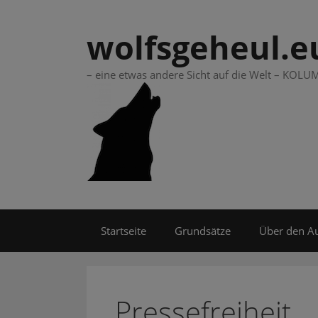
Springe
zum
wolfsgeheul.e
Inhalt
– eine etwas andere Sicht auf die Welt – KO
Startseite
Grundsätze
Über den A
Pressefreiheit