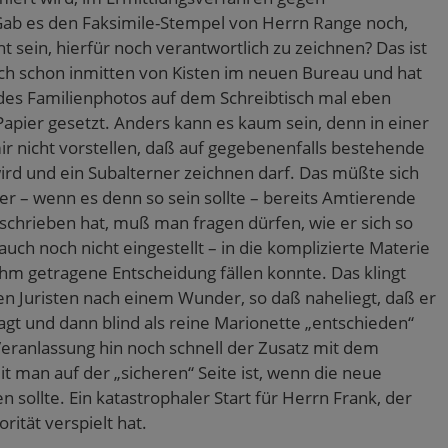
 Gab es den Faksimile-Stempel von Herrn Range noch,
sein, hierfür noch verantwortlich zu zeichnen? Das ist
ch schon inmitten von Kisten im neuen Bureau und hat
des Familienphotos auf dem Schreibtisch mal eben
 Papier gesetzt. Anders kann es kaum sein, denn in einer
mir nicht vorstellen, daß auf gegebenenfalls bestehende
ird und ein Subalterner zeichnen darf. Das müßte sich
r – wenn es denn so sein sollte – bereits Amtierende
schrieben hat, muß man fragen dürfen, wie er sich so
 auch noch nicht eingestellt – in die komplizierte Materie
ihm getragene Entscheidung fällen konnte. Das klingt
en Juristen nach einem Wunder, so daß naheliegt, daß er
ragt und dann blind als reine Marionette „entschieden“
 Veranlassung hin noch schnell der Zusatz mit dem
t man auf der „sicheren“ Seite ist, wenn die neue
sollte. Ein katastrophaler Start für Herrn Frank, der
ität verspielt hat.