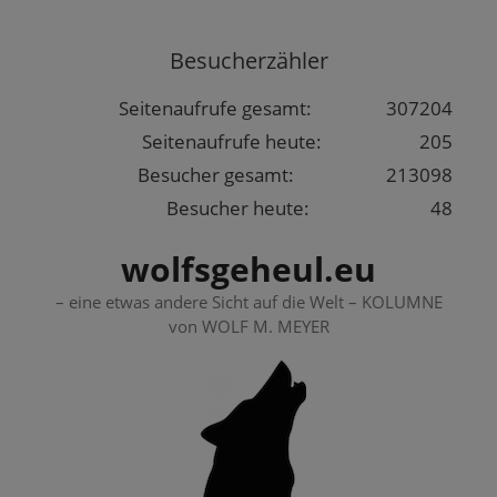
Springe
zum
Besucherzähler
Inhalt
Seitenaufrufe gesamt:
307204
Seitenaufrufe heute:
205
Besucher gesamt:
213098
Besucher heute:
48
wolfsgeheul.eu
– eine etwas andere Sicht auf die Welt – KOLUMNE
von WOLF M. MEYER