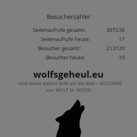
Springe
zum
Besucherzähler
Inhalt
Seitenaufrufe gesamt:
307236
Seitenaufrufe heute:
17
Besucher gesamt:
213120
Besucher heute:
10
wolfsgeheul.eu
– eine etwas andere Sicht auf die Welt – KOLUMNE
von WOLF M. MEYER