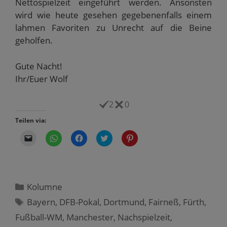
Nettospielzeit eingeführt werden. Ansonsten
wird wie heute gesehen gegebenenfalls einem
lahmen Favoriten zu Unrecht auf die Beine
geholfen.
Gute Nacht!
Ihr/Euer Wolf
2
0
Teilen via:
K
K
K
K
K
l
l
l
l
l
i
i
i
i
i
c
c
c
c
c
k
k
k
k
k
e
e
,
,
,
n
n
u
u
u
,
,
m
m
m
Kategorien
Kolumne
u
u
a
ü
a
m
m
u
b
u
Schlagwörter
Bayern
,
DFB-Pokal
,
Dortmund
,
Fairneß
,
Fürth
,
e
a
f
e
f
i
u
F
r
P
Fußball-WM
n
f
,
Manchester
a
T
,
Nachspielzeit
i
,
e
W
c
w
n