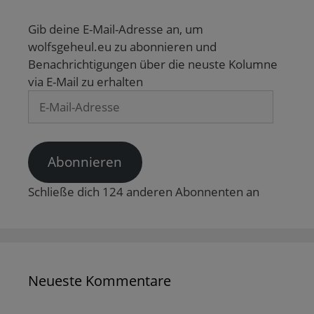
i
e
f
f
ö
r
ö
f
f
f
d
f
n
n
f
Gib deine E-Mail-Adresse an, um
i
f
e
e
n
n
n
t
t
e
wolfsgeheul.eu zu abonnieren und
n
e
)
)
t
Benachrichtigungen über die neuste Kolumne
e
t
)
u
)
via E-Mail zu erhalten
e
m
E-
F
e
Mail-
n
s
Adresse
t
e
r
Abonnieren
g
e
ö
Schließe dich 124 anderen Abonnenten an
f
f
n
e
t
)
Neueste Kommentare