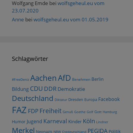
Wolfgang Emde
bei
wolfsgeheul.eu vom
23.07.2020
Anne
bei
wolfsgeheul.eu vom 01.05.2019
Schlagwörter
AfD
Aachen
Berlin
Benehmen
#FreeDeniz
CDU
DDR
Demokratie
Bildung
Deutschland
Facebook
Dresden
Europa
Diktatur
FAZ
Freiheit
FDP
Gott
Goethe
Golf
Hamburg
Genuß
Köln
Karneval
Jugend
Kinder
Humor
Lindner
Merkel
PEGIDA
Politik
Neonazis
NRW
Ostdeutschland