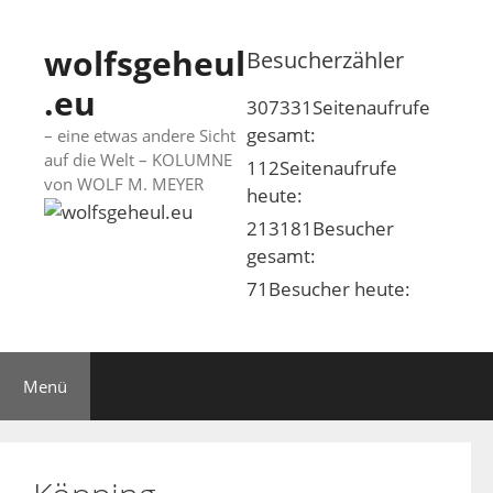
Springe
zum
wolfsgeheul
Besucherzähler
Inhalt
.eu
307331
Seitenaufrufe
gesamt:
– eine etwas andere Sicht
auf die Welt – KOLUMNE
112
Seitenaufrufe
von WOLF M. MEYER
heute:
213181
Besucher
gesamt:
71
Besucher heute:
Menü