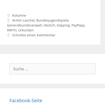
Kategorien
Kolumne
Schlagwörter
Armin Laschet
,
Bundesjugendspiele
,
Generalbundesanwalt
,
Häslich
,
Köpping
,
PayPopp
,
RWTH
,
Urkunden
Schreibe einen Kommentar
Suche
nach:
Facebook-Seite