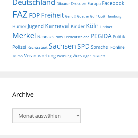
Deutschland
Facebook
Dresden
Europa
Diktatur
FAZ
Freiheit
FDP
Gott
Goethe
Golf
Hamburg
Genuß
Köln
Karneval
Jugend
Kinder
Humor
Lindner
Merkel
PEGIDA
Politik
Neonazis
NRW
Ostdeutschland
Sachsen
SPD
Polizei
Sprache
T-Online
Rechtsstaat
Verantwortung
Wutbürger
Trump
Werbung
Zukunft
Archive
Archive