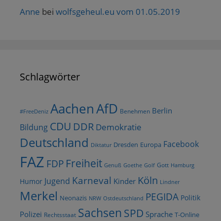
Anne
bei
wolfsgeheul.eu vom 01.05.2019
Schlagwörter
AfD
Aachen
Berlin
Benehmen
#FreeDeniz
CDU
DDR
Demokratie
Bildung
Deutschland
Facebook
Dresden
Europa
Diktatur
FAZ
Freiheit
FDP
Gott
Goethe
Golf
Hamburg
Genuß
Köln
Karneval
Jugend
Kinder
Humor
Lindner
Merkel
PEGIDA
Politik
Neonazis
NRW
Ostdeutschland
Sachsen
SPD
Polizei
Sprache
T-Online
Rechtsstaat