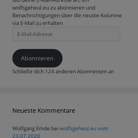
i
f
e
e
n
n
n
t
t
e
wolfsgeheul.eu zu abonnieren und
n
e
)
)
t
Benachrichtigungen über die neuste Kolumne
e
t
)
u
)
via E-Mail zu erhalten
e
m
E-
F
e
Mail-
n
s
Adresse
t
e
r
Abonnieren
g
e
ö
Schließe dich 124 anderen Abonnenten an
f
f
n
e
t
)
Neueste Kommentare
Wolfgang Emde
bei
wolfsgeheul.eu vom
23.07.2020