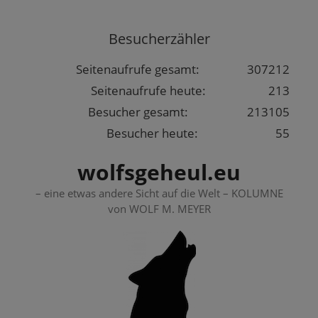
Springe
zum
Besucherzähler
Inhalt
Seitenaufrufe gesamt:
307212
Seitenaufrufe heute:
213
Besucher gesamt:
213105
Besucher heute:
55
wolfsgeheul.eu
– eine etwas andere Sicht auf die Welt – KOLUMNE
von WOLF M. MEYER