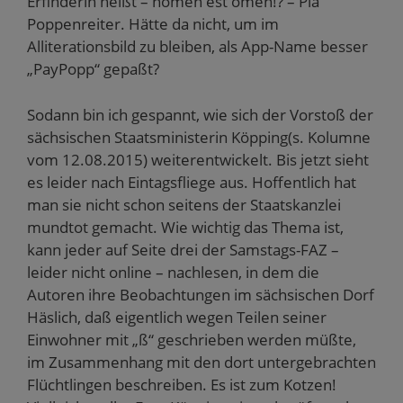
Erfinderin heißt – nomen est omen!? – Pia
Poppenreiter. Hätte da nicht, um im
Alliterationsbild zu bleiben, als App-Name besser
„PayPopp“ gepaßt?
Sodann bin ich gespannt, wie sich der Vorstoß der
sächsischen Staatsministerin Köpping(s. Kolumne
vom 12.08.2015) weiterentwickelt. Bis jetzt sieht
es leider nach Eintagsfliege aus. Hoffentlich hat
man sie nicht schon seitens der Staatskanzlei
mundtot gemacht. Wie wichtig das Thema ist,
kann jeder auf Seite drei der Samstags-FAZ –
leider nicht online – nachlesen, in dem die
Autoren ihre Beobachtungen im sächsischen Dorf
Häslich, daß eigentlich wegen Teilen seiner
Einwohner mit „ß“ geschrieben werden müßte,
im Zusammenhang mit den dort untergebrachten
Flüchtlingen beschreiben. Es ist zum Kotzen!