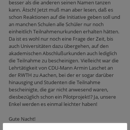
besser als die anderen seinen Namen tanzen
kann. Ätsch! Jetzt muß man aber lesen, daß es
schon Reaktionen auf die Initiative geben soll und
an manchen Schulen alle Schüler nur noch
einheitlich Teilnahmenurkunden erhalten hätten.
Da ist es wohl nur noch eine Frage der Zeit, bis
auch Universitäten dazu übergehen, auf den
akademischen Abschlußurkunden auch lediglich
die Teilnahme zu bescheinigen. Vielleicht war die
Lehrtätigkeit von CDU-Mann Armin Laschet an
der RWTH zu Aachen, bei der er sogar darüber
hinausging und Studenten die Teilnahme
bescheinigte, die gar nicht anwesend waren,
diesbezüglich schon ein Pilotprojekt!? Ja, unsere
Enkel werden es einmal leichter haben!
Gute Nacht!