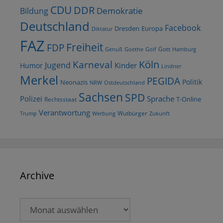
CDU
DDR
Demokratie
Bildung
Deutschland
Facebook
Dresden
Europa
Diktatur
FAZ
Freiheit
FDP
Gott
Goethe
Golf
Hamburg
Genuß
Köln
Karneval
Jugend
Kinder
Humor
Lindner
Merkel
PEGIDA
Politik
Neonazis
NRW
Ostdeutschland
Sachsen
SPD
Polizei
Sprache
T-Online
Rechtsstaat
Verantwortung
Wutbürger
Trump
Werbung
Zukunft
Archive
Archive