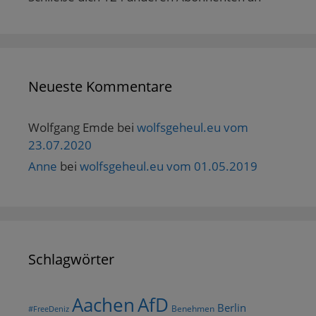
f
n
e
t
)
Neueste Kommentare
Wolfgang Emde
bei
wolfsgeheul.eu vom
23.07.2020
Anne
bei
wolfsgeheul.eu vom 01.05.2019
Schlagwörter
AfD
Aachen
Berlin
Benehmen
#FreeDeniz