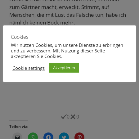
zum Gärtner macht, erweckt. Stimmt, auf
Menschen, die mit Lust das Falsche tun, habe ich
nämlich keinen Bock mehr.
Cookies
Gute Nacht und sonniges Wochende!
Wir nutzen Cookies, um unsere Dienste zu erbringen
und zu verbessern. Mit Nutzung dieser Seite
Ihr/Euer Wolf
akzeptieren Sie Cookies.
Cookie settings
Akzeptieren
0
0
Teilen via:
K
K
K
K
K