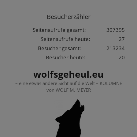
Springe
zum
Besucherzähler
Inhalt
Seitenaufrufe gesamt:
307395
Seitenaufrufe heute:
27
Besucher gesamt:
213234
Besucher heute:
20
wolfsgeheul.eu
– eine etwas andere Sicht auf die Welt – KOLUMNE
von WOLF M. MEYER