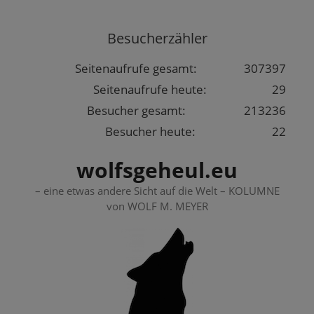
Springe
zum
Besucherzähler
Inhalt
Seitenaufrufe gesamt:
307397
Seitenaufrufe heute:
29
Besucher gesamt:
213236
Besucher heute:
22
wolfsgeheul.eu
– eine etwas andere Sicht auf die Welt – KOLUMNE
von WOLF M. MEYER