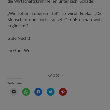
die Wirtschaftskriminellen unter sich! Schade!
„Wir lieben Lebensmittel“, so wirbt Edeka! „Die
Menschen eher nicht so sehr“ müßte man wohl
ergänzen!?
Gute Nacht!
Ihr/Euer Wolf
0
0
Teilen via:
K
K
K
K
K
l
l
l
l
l
i
i
i
i
i
c
c
c
c
c
k
k
k
k
k
e
e
,
,
,