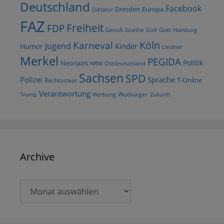
Deutschland
Facebook
Dresden
Europa
Diktatur
FAZ
Freiheit
FDP
Gott
Goethe
Golf
Hamburg
Genuß
Köln
Karneval
Jugend
Kinder
Humor
Lindner
Merkel
PEGIDA
Politik
Neonazis
NRW
Ostdeutschland
Sachsen
SPD
Polizei
Sprache
T-Online
Rechtsstaat
Verantwortung
Wutbürger
Trump
Werbung
Zukunft
Archive
Archive