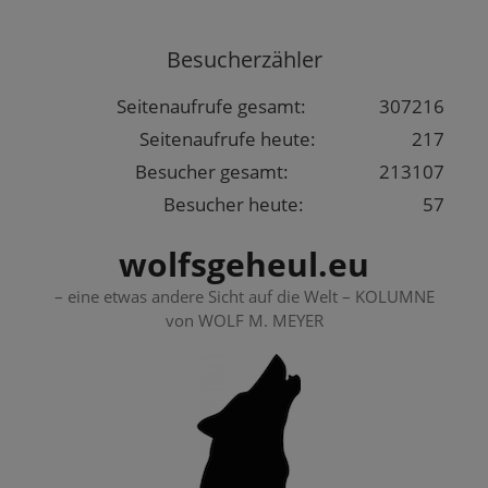
Springe
zum
Besucherzähler
Inhalt
Seitenaufrufe gesamt:
307216
Seitenaufrufe heute:
217
Besucher gesamt:
213107
Besucher heute:
57
wolfsgeheul.eu
– eine etwas andere Sicht auf die Welt – KOLUMNE
von WOLF M. MEYER