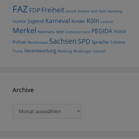
FAZ
Freiheit
FDP
Gott
Goethe
Golf
Hamburg
Genuß
Köln
Karneval
Jugend
Kinder
Humor
Lindner
Merkel
PEGIDA
Politik
Neonazis
NRW
Ostdeutschland
Sachsen
SPD
Polizei
Sprache
T-Online
Rechtsstaat
Verantwortung
Wutbürger
Trump
Werbung
Zukunft
Archive
Archive