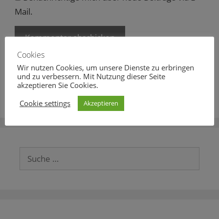
Mail.
Cookies
Diese Website verwendet Akismet, um Spam zu
Wir nutzen Cookies, um unsere Dienste zu erbringen
reduzieren.
Erfahre mehr darüber, wie deine
und zu verbessern. Mit Nutzung dieser Seite
Kommentardaten verarbeitet werden
.
akzeptieren Sie Cookies.
Cookie settings
Akzeptieren
Suche
nach: