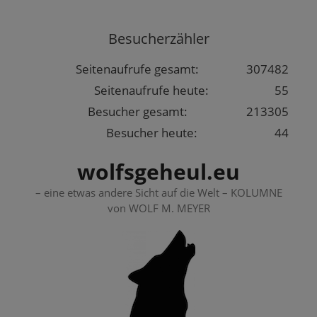
Springe
zum
Besucherzähler
Inhalt
Seitenaufrufe gesamt:
307482
Seitenaufrufe heute:
55
Besucher gesamt:
213305
Besucher heute:
44
wolfsgeheul.eu
– eine etwas andere Sicht auf die Welt – KOLUMNE
von WOLF M. MEYER