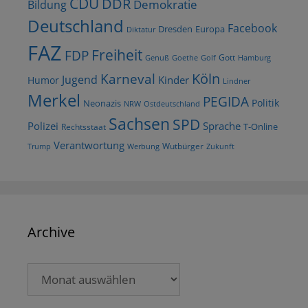
CDU
DDR
Demokratie
Bildung
Deutschland
Facebook
Dresden
Europa
Diktatur
FAZ
Freiheit
FDP
Gott
Goethe
Golf
Hamburg
Genuß
Köln
Karneval
Jugend
Kinder
Humor
Lindner
Merkel
PEGIDA
Politik
Neonazis
NRW
Ostdeutschland
Sachsen
SPD
Polizei
Sprache
T-Online
Rechtsstaat
Verantwortung
Wutbürger
Trump
Werbung
Zukunft
Archive
Archive