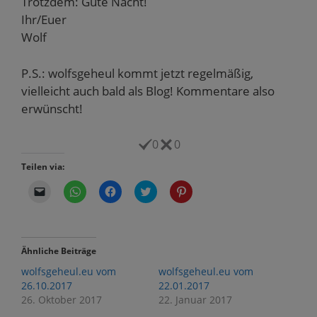
Trotzdem: Gute Nacht!
Ihr/Euer
Wolf
P.S.: wolfsgeheul kommt jetzt regelmäßig,
vielleicht auch bald als Blog! Kommentare also
erwünscht!
0
0
Teilen via:
K
K
K
K
K
l
l
l
l
l
i
i
i
i
i
c
c
c
c
c
k
k
k
k
k
e
e
,
,
,
n
n
u
u
u
Ähnliche Beiträge
,
,
m
m
m
u
u
a
ü
a
wolfsgeheul.eu vom
wolfsgeheul.eu vom
m
m
u
b
u
e
a
f
e
f
26.10.2017
22.01.2017
i
u
F
r
P
26. Oktober 2017
22. Januar 2017
n
f
a
T
i
e
W
c
w
n