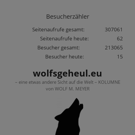
Springe
zum
Besucherzähler
Inhalt
Seitenaufrufe gesamt:
307061
Seitenaufrufe heute:
62
Besucher gesamt:
213065
Besucher heute:
15
wolfsgeheul.eu
– eine etwas andere Sicht auf die Welt – KOLUMNE
von WOLF M. MEYER