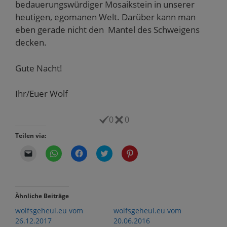
bedauerungswürdiger Mosaikstein in unserer
heutigen, egomanen Welt. Darüber kann man
eben gerade nicht den Mantel des Schweigens
decken.
Gute Nacht!
Ihr/Euer Wolf
0
0
Teilen via:
K
K
K
K
K
l
l
l
l
l
i
i
i
i
i
c
c
c
c
c
k
k
k
k
k
e
e
,
,
,
n
n
u
u
u
Ähnliche Beiträge
,
,
m
m
m
u
u
a
ü
a
wolfsgeheul.eu vom
wolfsgeheul.eu vom
m
m
u
b
u
e
a
f
e
f
26.12.2017
20.06.2016
i
u
F
r
P