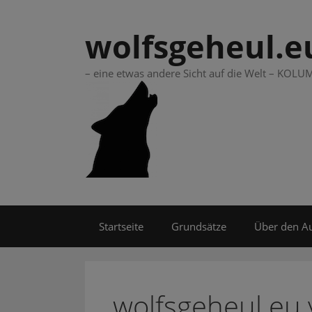
Springe
zum
wolfsgeheul.e
Inhalt
– eine etwas andere Sicht auf die Welt – KO
Startseite
Grundsätze
Über den A
wolfsgeheul.eu