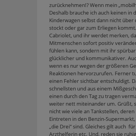
zurücknehmen!? Wenn mein „mobilhom
Deshalb brauche ich auch keinen in d
Kinderwagen selbst dann nicht über 
stockt oder gar zum Erliegen kommt.
Cabriolet, und ihr werdet merken, da
Mitmenschen sofort positiv veränder
fühlen kann, sondern mit ihr spürba
glücklicher und kommunikativer. Auc
wenn es nur wegen der größeren Gef
Reaktionen hervorzurufen. Ferner tut
einen Fehler sichtbar entschuldigt.
schnellsten und aus einem Mißgeschic
einen durch den Tag zu tragen verm
weiter nett miteinander um. Grüßt, s
nicht wie viele an Tankstellen, der
Eintreten in den Benzin-Supermarkt
„die Drei“ sind. Gleiches gilt auch f
Arzthelferin etc. Und, reden sie ruh