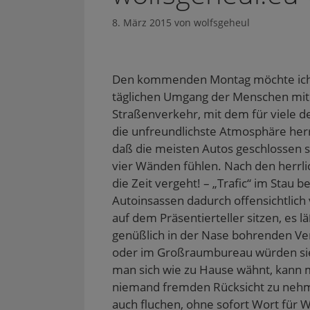
8. März 2015
von
wolfsgeheul
Den kommenden Montag möchte ich m
täglichen Umgang der Menschen mite
Straßenverkehr, mit dem für viele de
die unfreundlichste Atmosphäre her
daß die meisten Autos geschlossen si
vier Wänden fühlen. Nach den herrli
die Zeit vergeht! – „Trafic“ im Stau 
Autoinsassen dadurch offensichtlic
auf dem Präsentierteller sitzen, es lä
genüßlich in der Nase bohrenden Vert
oder im Großraumbureau würden sie 
man sich wie zu Hause wähnt, kann 
niemand fremden Rücksicht zu nehm
auch fluchen, ohne sofort Wort für 