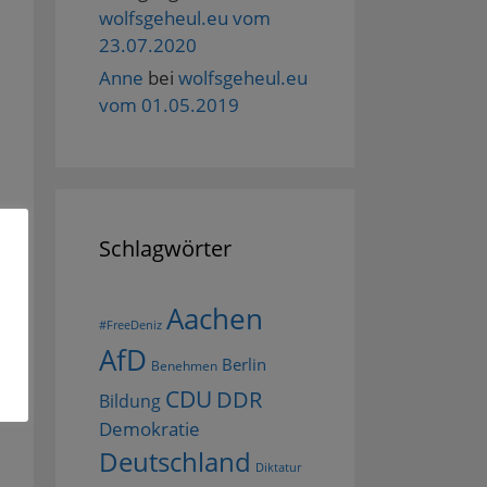
wolfsgeheul.eu vom
23.07.2020
Anne
bei
wolfsgeheul.eu
vom 01.05.2019
Schlagwörter
Aachen
#FreeDeniz
AfD
Berlin
Benehmen
CDU
DDR
Bildung
Demokratie
Deutschland
Diktatur