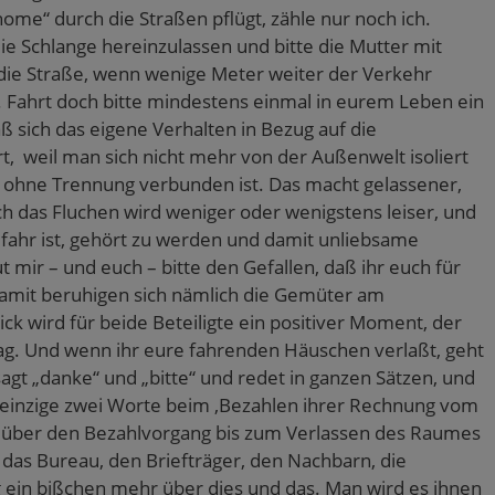
e“ durch die Straßen pflügt, zähle nur noch ich.
ie Schlange hereinzulassen und bitte die Mutter mit
die Straße, wenn wenige Meter weiter der Verkehr
 Fahrt doch bitte mindestens einmal in eurem Leben ein
ß sich das eigene Verhalten in Bezug auf die
t, weil man sich nicht mehr von der Außenwelt isoliert
r ohne Trennung verbunden ist. Das macht gelassener,
h das Fluchen wird weniger oder wenigstens leiser, und
ahr ist, gehört zu werden und damit unliebsame
 mir – und euch – bitte den Gefallen, daß ihr euch für
 Damit beruhigen sich nämlich die Gemüter am
k wird für beide Beteiligte ein positiver Moment, der
ag. Und wenn ihr eure fahrenden Häuschen verlaßt, geht
agt „danke“ und „bitte“ und redet in ganzen Sätzen, und
en einzige zwei Worte beim ‚Bezahlen ihrer Rechnung vom
, über den Bezahlvorgang bis zum Verlassen des Raumes
ür das Bureau, den Briefträger, den Nachbarn, die
ig ein bißchen mehr über dies und das. Man wird es ihnen