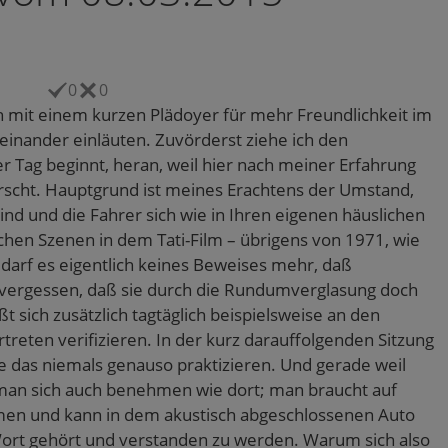
0
0
it einem kurzen Plädoyer für mehr Freundlichkeit im
inander einläuten. Zuvörderst ziehe ich den
r Tag beginnt, heran, weil hier nach meiner Erfahrung
rscht. Hauptgrund ist meines Erachtens der Umstand,
nd und die Fahrer sich wie in Ihren eigenen häuslichen
chen Szenen in dem Tati-Film – übrigens von 1971, wie
bedarf es eigentlich keines Beweises mehr, daß
h vergessen, daß sie durch die Rundumverglasung doch
ßt sich zusätzlich tagtäglich beispielsweise an den
reten verifizieren. In der kurz darauffolgenden Sitzung
das niemals genauso praktizieren. Und gerade weil
man sich auch benehmen wie dort; man braucht auf
en und kann in dem akustisch abgeschlossenen Auto
Wort gehört und verstanden zu werden. Warum sich also