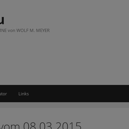
u
LUMNE von WOLF M. MEYER
utor
Links
 vom 08.03.2015