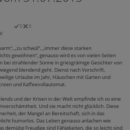
0
0
h!
warm“, „zu schwül“, „immer diese starken
chts gewöhnen“, genauso wird es von vielen Seiten
 bei strahlender Sonne in griesgrämige Gesichter von
iegend blendend geht. Dienst nach Vorschrift,
eilige Urlaube im Jahr, Häuschen mit Garten und
screen und Kaffeevollautomat.
elends und der Krisen in der Welt empfinde ich so eine
nverschämtheit. Und sie macht nicht glücklich. Diese
rheit, der Mangel an Bereitschaft, sich in das
chlicht humorlos. Das Leben genauso anlachen wie
s demütig Freudige sind Fähigkeiten, die so leicht sind