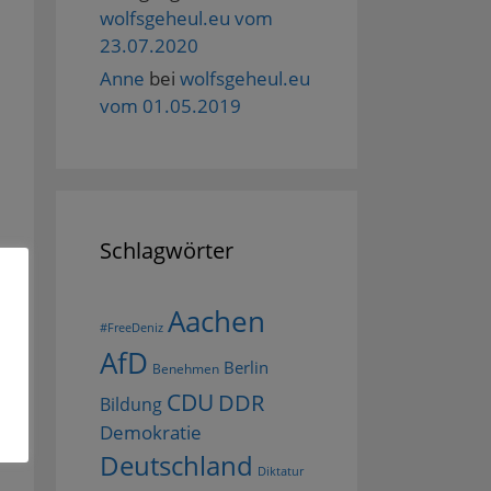
wolfsgeheul.eu vom
23.07.2020
Anne
bei
wolfsgeheul.eu
vom 01.05.2019
Schlagwörter
Aachen
#FreeDeniz
AfD
Berlin
Benehmen
CDU
DDR
Bildung
Demokratie
Deutschland
Diktatur