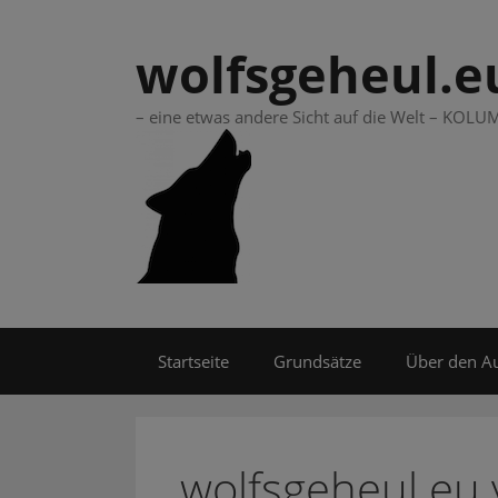
Springe
zum
wolfsgeheul.e
Inhalt
– eine etwas andere Sicht auf die Welt – KO
Startseite
Grundsätze
Über den A
wolfsgeheul.eu