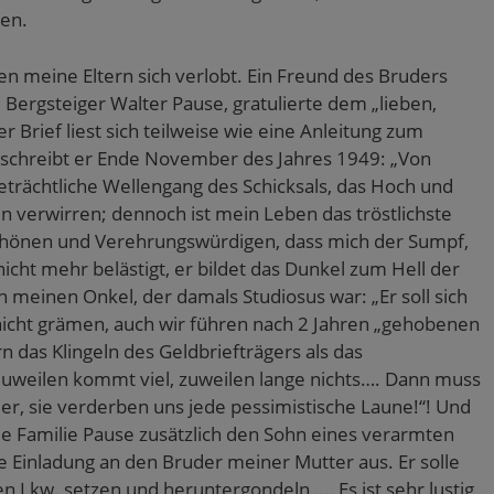
gen.
en meine Eltern sich verlobt. Ein Freund des Bruders
d Bergsteiger Walter Pause, gratulierte dem „lieben,
er Brief liest sich teilweise wie eine Anleitung zum
er schreibt er Ende November des Jahres 1949: „Von
eträchtliche Wellengang des Schicksals, das Hoch und
en verwirren; dennoch ist mein Leben das tröstlichste
 Schönen und Verehrungswürdigen, dass mich der Sumpf,
cht mehr belästigt, er bildet das Dunkel zum Hell der
 meinen Onkel, der damals Studiosus war: „Er soll sich
nicht grämen, auch wir führen nach 2 Jahren „gehobenen
 das Klingeln des Geldbriefträgers als das
Zuweilen kommt viel, zuweilen lange nichts…. Dann muss
er, sie verderben uns jede pessimistische Laune!“! Und
ie Familie Pause zusätzlich den Sohn eines verarmten
ne Einladung an den Bruder meiner Mutter aus. Er solle
en Lkw. setzen und heruntergondeln,…. Es ist sehr lustig