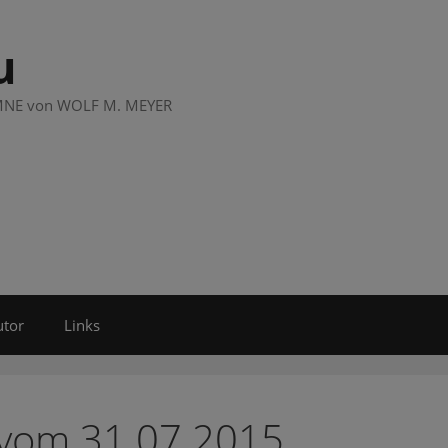
u
LUMNE von WOLF M. MEYER
utor
Links
 vom 31.07.2015