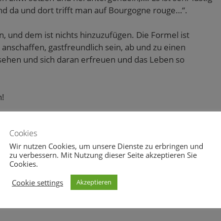
nd da und dort trifft man auf Bourgogne rouge…“.
, und dem ist nichts hinzuzufügen. Die Formel ist
r anschaffen, gastfreundlich sein, ab und zu einen
sehen und sich daran erfreuen und das Leben so
h!
Cookies
Wir nutzen Cookies, um unsere Dienste zu erbringen und
zu verbessern. Mit Nutzung dieser Seite akzeptieren Sie
Cookies.
0
0
Cookie settings
Akzeptieren