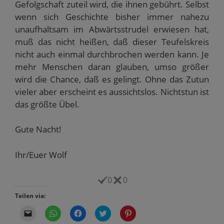
Gefolgschaft zuteil wird, die ihnen gebührt. Selbst
wenn sich Geschichte bisher immer nahezu
unaufhaltsam im Abwärtsstrudel erwiesen hat,
muß das nicht heißen, daß dieser Teufelskreis
nicht auch einmal durchbrochen werden kann. Je
mehr Menschen daran glauben, umso größer
wird die Chance, daß es gelingt. Ohne das Zutun
vieler aber erscheint es aussichtslos. Nichtstun ist
das größte Übel.
Gute Nacht!
Ihr/Euer Wolf
0
0
Teilen via:
K
K
K
K
K
l
l
l
l
l