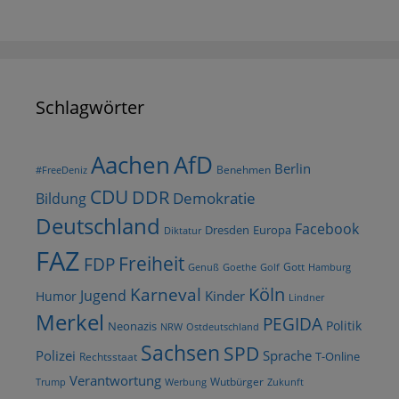
Schlagwörter
AfD
Aachen
Berlin
Benehmen
#FreeDeniz
CDU
DDR
Demokratie
Bildung
Deutschland
Facebook
Dresden
Europa
Diktatur
FAZ
Freiheit
FDP
Gott
Goethe
Golf
Hamburg
Genuß
Köln
Karneval
Jugend
Kinder
Humor
Lindner
Merkel
PEGIDA
Politik
Neonazis
NRW
Ostdeutschland
Sachsen
SPD
Polizei
Sprache
T-Online
Rechtsstaat
Verantwortung
Wutbürger
Trump
Werbung
Zukunft