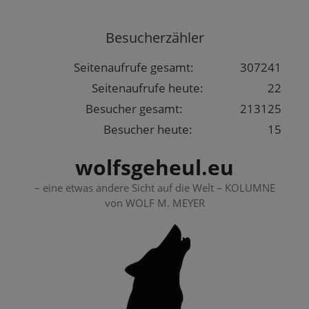
Springe
zum
Besucherzähler
Inhalt
Seitenaufrufe gesamt:
307241
Seitenaufrufe heute:
22
Besucher gesamt:
213125
Besucher heute:
15
wolfsgeheul.eu
– eine etwas andere Sicht auf die Welt – KOLUMNE
von WOLF M. MEYER