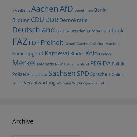
AfD
Aachen
Berlin
Benehmen
#FreeDeniz
CDU
DDR
Demokratie
Bildung
Deutschland
Facebook
Dresden
Europa
Diktatur
FAZ
Freiheit
FDP
Gott
Goethe
Golf
Hamburg
Genuß
Köln
Karneval
Jugend
Kinder
Humor
Lindner
Merkel
PEGIDA
Politik
Neonazis
NRW
Ostdeutschland
Sachsen
SPD
Polizei
Sprache
T-Online
Rechtsstaat
Verantwortung
Wutbürger
Trump
Werbung
Zukunft
Archive