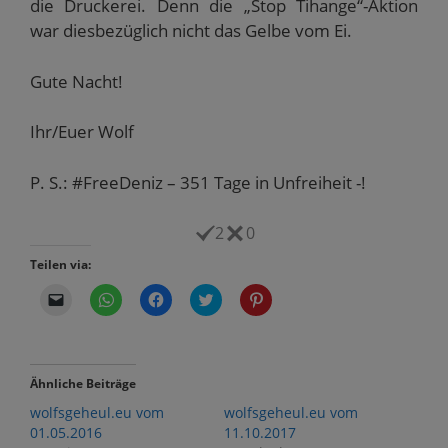
die Druckerei. Denn die „Stop Tihange“-Aktion
war diesbezüglich nicht das Gelbe vom Ei.
Gute Nacht!
Ihr/Euer Wolf
P. S.: #FreeDeniz – 351 Tage in Unfreiheit -!
2
0
Teilen via:
K
K
K
K
K
l
l
l
l
l
i
i
i
i
i
c
c
c
c
c
k
k
k
k
k
e
e
,
,
,
n
n
u
u
u
Ähnliche Beiträge
,
,
m
m
m
u
u
a
ü
a
wolfsgeheul.eu vom
wolfsgeheul.eu vom
m
m
u
b
u
e
a
f
e
f
01.05.2016
11.10.2017
i
u
F
r
P