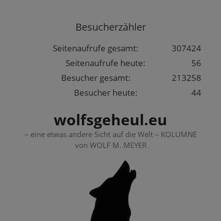
Springe
zum
Besucherzähler
Inhalt
Seitenaufrufe gesamt:
307424
Seitenaufrufe heute:
56
Besucher gesamt:
213258
Besucher heute:
44
wolfsgeheul.eu
– eine etwas andere Sicht auf die Welt – KOLUMNE
von WOLF M. MEYER