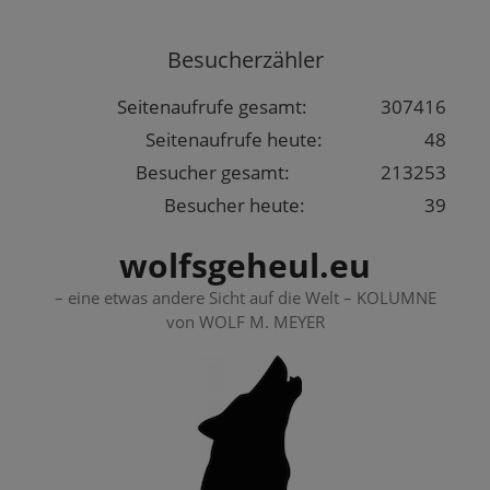
Springe
zum
Besucherzähler
Inhalt
Seitenaufrufe gesamt:
307416
Seitenaufrufe heute:
48
Besucher gesamt:
213253
Besucher heute:
39
wolfsgeheul.eu
– eine etwas andere Sicht auf die Welt – KOLUMNE
von WOLF M. MEYER