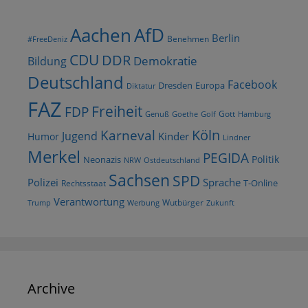
AfD
Aachen
Berlin
Benehmen
#FreeDeniz
CDU
DDR
Demokratie
Bildung
Deutschland
Facebook
Dresden
Europa
Diktatur
FAZ
Freiheit
FDP
Gott
Goethe
Golf
Hamburg
Genuß
Köln
Karneval
Jugend
Kinder
Humor
Lindner
Merkel
PEGIDA
Politik
Neonazis
NRW
Ostdeutschland
Sachsen
SPD
Polizei
Sprache
T-Online
Rechtsstaat
Verantwortung
Wutbürger
Trump
Werbung
Zukunft
Archive