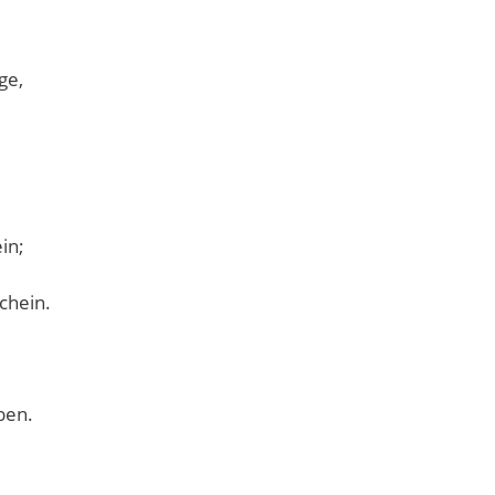
ge,
in;
chein.
ben.