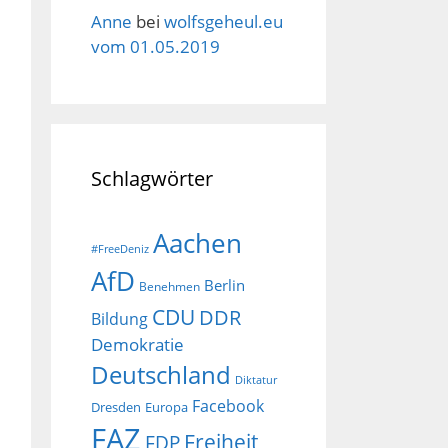
Anne
bei
wolfsgeheul.eu
vom 01.05.2019
Schlagwörter
Aachen
#FreeDeniz
AfD
Berlin
Benehmen
CDU
DDR
Bildung
Demokratie
Deutschland
Diktatur
Facebook
Dresden
Europa
FAZ
Freiheit
FDP