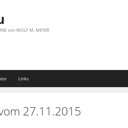
u
LUMNE von WOLF M. MEYER
utor
Links
 vom 27.11.2015