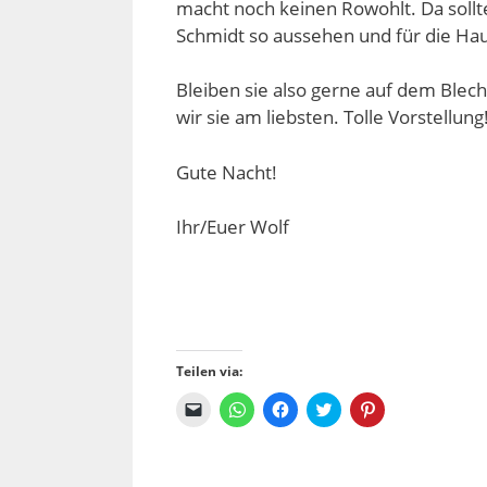
macht noch keinen Rowohlt. Da sollte
Schmidt so aussehen und für die Hau
Bleiben sie also gerne auf dem Blech
wir sie am liebsten. Tolle Vorstellung
Gute Nacht!
Ihr/Euer Wolf
Teilen via:
K
K
K
K
K
l
l
l
l
l
i
i
i
i
i
c
c
c
c
c
k
k
k
k
k
e
e
,
,
,