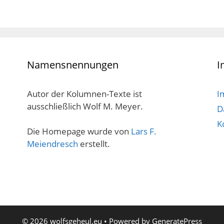
Namensnennungen
I
Autor der Kolumnen-Texte ist
I
ausschließlich Wolf M. Meyer.
D
K
Die Homepage wurde von
Lars F.
Meiendresch
erstellt.
© 2026 wolfsgeheul.eu
• Powered by
GeneratePress