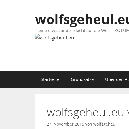
Springe
zum
wolfsgeheul.e
Inhalt
– eine etwas andere Sicht auf die Welt – KO
Startseite
Grundsätze
Über den A
wolfsgeheul.eu
27. November 2015
von
wolfsgeheul